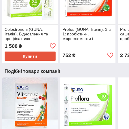
Colostrononi (GUNA,
Profos (GUNA, Італія). 3 в
Prof
Італія). Відновлення та
1: пробіотики,
саше
профілактика
мікроелементи і
проб
ШЛУНКОВО-кишкового
харчування кишечнику,
мікр
1 508
₴
тракту. 24 саші, 43 р.
суглобів, шкіри. 10 саше,
харч
51 г
сугл
752
2 7
₴
Купити
Подібні товари компанії