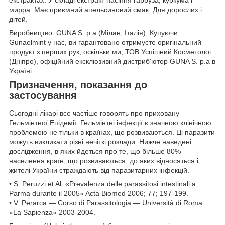
мирра. Має приємний апельсиновий смак. Для дорослих і
дітей.
Виробництво: GUNA S. p.a (Мілан, Італія). Купуючи
Gunaelmint у нас, ви гарантовано отримуєте оригінальний
продукт з перших рук, оскільки ми, ТОВ Успішний Косметолог
(Дніпро), офіційний ексклюзивний дистриб'ютор GUNA S. p.a в
Україні.
Призначення, показання до
застосування
Сьогодні лікарі все частіше говорять про приховану
Гельмінтної Епідемії. Гельмінтні інфекції є значною клінічною
проблемою не тільки в країнах, що розвиваються. Ці паразити
можуть викликати різні нечіткі розлади. Нижче наведені
дослідження, в яких йдеться про те, що більше 80%
населення країн, що розвиваються, до яких відносяться і
жителі України страждають від паразитарних інфекцій.
• S. Peruzzi et Al. «Prevalenza delle parassitosi intestinali a
Parma durante il 2005» Acta Biomed 2006; 77; 197-199.
• V. Perarca — Corso di Parassitologia — Università di Roma
«La Sapienza» 2003-2004.