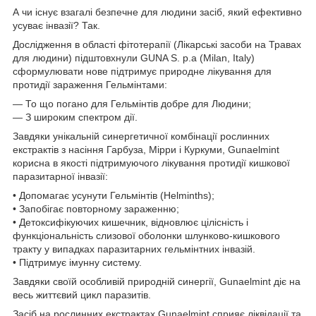
А чи існує взагалі безпечне для людини засіб, який ефективно
усуває інвазії? Так.
Дослідження в області фітотерапії (Лікарські засоби на Травах
для людини) підштовхнули GUNA S. p.a (Milan, Italy)
сформулювати нове підтримує природне лікування для
протидії зараження Гельмінтами:
— То що погано для Гельмінтів добре для Людини;
— З широким спектром дії.
Завдяки унікальній синергетичної комбінації рослинних
екстрактів з насіння Гарбуза, Мірри і Куркуми, Gunaelmint
корисна в якості підтримуючого лікування протидії кишкової
паразитарної інвазії:
• Допомагає усунути Гельмінтів (Helminths);
• Запобігає повторному зараженню;
• Детоксифікуючих кишечник, відновлює цілісність і
функціональність слизової оболонки шлунково-кишкового
тракту у випадках паразитарних гельмінтних інвазій.
• Підтримує імунну систему.
Завдяки своїй особливій природній синергії, Gunaelmint діє на
весь життєвий цикл паразитів.
Засіб на рослинних екстрактах Gunaelmint сприяє ліквідації та