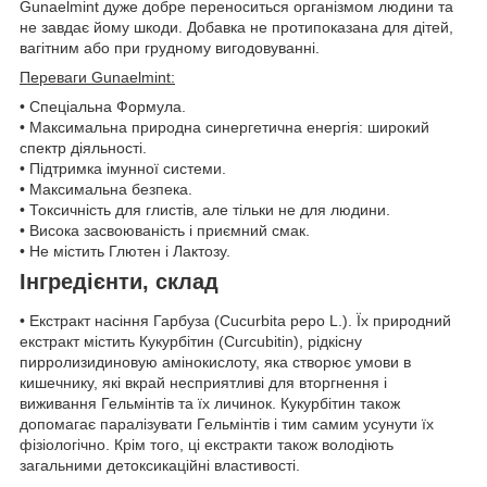
Gunaelmint дуже добре переноситься організмом людини та
не завдає йому шкоди. Добавка не протипоказана для дітей,
вагітним або при грудному вигодовуванні.
Переваги Gunaelmint:
• Спеціальна Формула.
• Максимальна природна синергетична енергія: широкий
спектр діяльності.
• Підтримка імунної системи.
• Максимальна безпека.
• Токсичність для глистів, але тільки не для людини.
• Висока засвоюваність і приємний смак.
• Не містить Глютен і Лактозу.
Інгредієнти, склад
• Екстракт насіння Гарбуза (Cucurbita pepo L.). Їх природний
екстракт містить Кукурбітин (Curcubitin), рідкісну
пирролизидиновую амінокислоту, яка створює умови в
кишечнику, які вкрай несприятливі для вторгнення і
виживання Гельмінтів та їх личинок. Кукурбітин також
допомагає паралізувати Гельмінтів і тим самим усунути їх
фізіологічно. Крім того, ці екстракти також володіють
загальними детоксикаційні властивості.