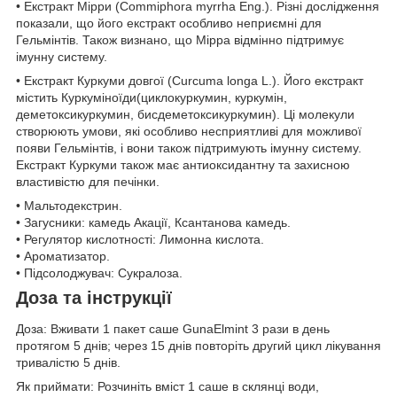
• Екстракт Мірри (Commiphora myrrha Eng.). Різні дослідження
показали, що його екстракт особливо неприємні для
Гельмінтів. Також визнано, що Мірра відмінно підтримує
імунну систему.
• Екстракт Куркуми довгої (Curcuma longa L.). Його екстракт
містить Куркуміноїди(циклокуркумин, куркумін,
деметоксикуркумин, бисдеметоксикуркумин). Ці молекули
створюють умови, які особливо несприятливі для можливої
появи Гельмінтів, і вони також підтримують імунну систему.
Екстракт Куркуми також має антиоксидантну та захисною
властивістю для печінки.
• Мальтодекстрин.
• Загусники: камедь Акації, Ксантанова камедь.
• Регулятор кислотності: Лимонна кислота.
• Ароматизатор.
• Підсолоджувач: Сукралоза.
Доза та інструкції
Доза: Вживати 1 пакет саше GunaElmint 3 рази в день
протягом 5 днів; через 15 днів повторіть другий цикл лікування
тривалістю 5 днів.
Як приймати: Розчиніть вміст 1 саше в склянці води,