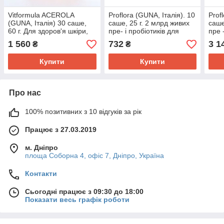
Vitformula ACEROLA
Proflora (GUNA, Італія). 10
Prof
(GUNA, Італія) 30 саше,
саше, 25 г. 2 млрд живих
саше
60 г. Для здоров'я шкіри,
пре- і пробіотиків для
пре 
волосся, нігтів і організму
балансу мікробіоти
бала
1 560
732
3 1
₴
₴
загалом
Купити
Купити
Про нас
100% позитивних з 10 відгуків за рік
Працює з 27.03.2019
м. Дніпро
площа Соборна 4, офіс 7, Дніпро, Україна
Контакти
Сьогодні працює з 09:30 до 18:00
Показати весь графік роботи