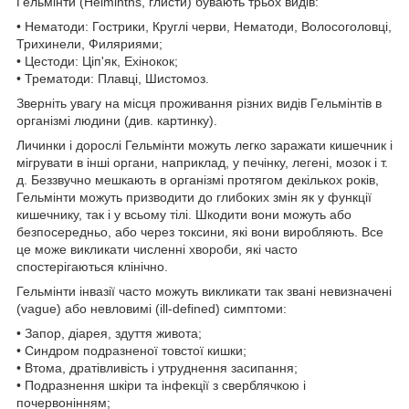
Гельмінти (Helminths, глисти) бувають трьох видів:
• Нематоди: Гострики, Круглі черви, Нематоди, Волосоголовці,
Трихинели, Филяриями;
• Цестоди: Ціп'як, Ехінокок;
• Трематоди: Плавці, Шистомоз.
Зверніть увагу на місця проживання різних видів Гельмінтів в
організмі людини (див. картинку).
Личинки і дорослі Гельмінти можуть легко заражати кишечник і
мігрувати в інші органи, наприклад, у печінку, легені, мозок і т.
д. Беззвучно мешкають в організмі протягом декількох років,
Гельмінти можуть призводити до глибоких змін як у функції
кишечнику, так і у всьому тілі. Шкодити вони можуть або
безпосередньо, або через токсини, які вони виробляють. Все
це може викликати численні хвороби, які часто
спостерігаються клінічно.
Гельмінти інвазії часто можуть викликати так звані невизначені
(vague) або невловимі (ill-defined) симптоми:
• Запор, діарея, здуття живота;
• Синдром подразненої товстої кишки;
• Втома, дратівливість і утруднення засипання;
• Подразнення шкіри та інфекції з сверблячкою і
почервонінням;