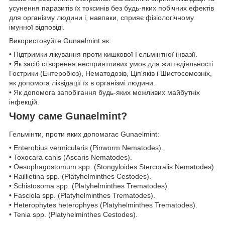
усунення паразитів їх токсинів без будь-яких побічних ефектів
для організму людини і, навпаки, сприяє фізіологічному
імунної відповіді.
Використовуйте Gunaelmint як:
• Підтримки лікування проти кишкової Гельмінтної інвазії.
• Як засіб створення несприятливих умов для життєдіяльності
Гострики (Ентеробіоз), Нематодозів, Ціп'яків і Шистосомозніх,
як допомога ліквідації їх в організмі людини.
• Як допомога запобігання будь-яких можливих майбутніх
інфекцій.
Чому саме Gunaelmint?
Гельмінти, проти яких допомагає Gunaelmint:
• Enterobius vermicularis (Pinworm Nematodes).
• Toxocara canis (Ascaris Nematodes).
• Oesophagostomum spp. (Stongyloides Stercoralis Nematodes).
• Raillietina spp. (Platyhelminthes Cestodes).
• Schistosoma spp. (Platyhelminthes Trematodes).
• Fasciola spp. (Platyhelminthes Trematodes).
• Heterophytes heterophyes (Platyhelminthes Trematodes).
• Tenia spp. (Platyhelminthes Cestodes).