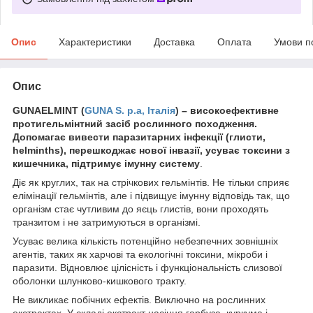
Опис
Характеристики
Доставка
Оплата
Умови п
Опис
GUNAELMINT (
GUNA S. p.a, Італія
) – високоефективне
протигельмінтний засіб рослинного походження.
Допомагає вивести паразитарних інфекції (глисти,
helminths), перешкоджає нової інвазії, усуває токсини з
кишечника, підтримує імунну систему
.
Діє як круглих, так на стрічкових гельмінтів. Не тільки сприяє
елімінації гельмінтів, але і підвищує імунну відповідь так, що
організм стає чутливим до яєць глистів, вони проходять
транзитом і не затримуються в організмі.
Усуває велика кількість потенційно небезпечних зовнішніх
агентів, таких як харчові та екологічні токсини, мікроби і
паразити. Відновлює цілісність і функціональність слизової
оболонки шлунково-кишкового тракту.
Не викликає побічних ефектів. Виключно на рослинних
екстрактах. У складі екстракт насіння гарбуза, куркума і