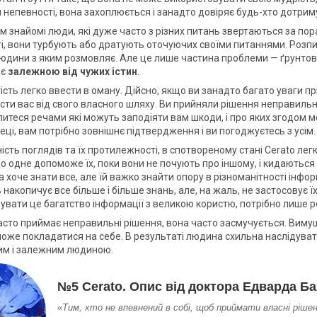
й непевності, вона захоплюється і занадто довіряє будь-хто дотрим
м знайомі люди, які дуже часто з різних питань звертаються за п
і, вони турбують або дратують оточуючих своїми питаннями. Розпи
юдини з яким розмовляє. Але це лише частина проблеми — ґрунтовна
ає
залежною від чужих істин
.
сть легко ввести в оману. Дійсно, якщо ви занадто багато уваги пр
ти вас від свого власного шляху. Ви прийняли рішення неправильні 
питеся речами які можуть заподіяти вам шкоди, і про яких згодом 
еці, вам потрібно зовнішнє підтвердження і ви погоджуєтесь з усім.
ність поглядів та їх протилежності, в спотвореному стані Cerato л
що одне допоможе їх, поки вони не почують про іншому, і кидаються
 хоче знати все, але їй важко знайти опору в різноманітності інфор
 накопичує все більше і більше знань, але, на жаль, не застосовує 
увати це багатство інформації з великою користю, потрібно лише 
асто приймає неправильні рішення, вона часто засмучується. Вимуше
може покладатися на себе. В результаті людина схильна наслідувати
им і залежним людиною.
№5 Cerato. Опис від доктора Едварда Ба
«
Тим, хто не впевнений в собі, щоб приймати власні ріше