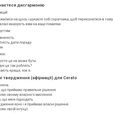
знаєтеся дисгармонію
акцій:
жилися на щось і шукаєте собі соратника, щоб переконатися в тому
 класі вказують вам на ваші помилки.
чуттям:
вненість.
тність дати пораду.
и.
мок:
осто це не може бути.
дні це так роблять?
нають краще, ніж я.
і твердження (афірмації) для Cerato
внена.
ю, що приймаю правильне рішення.
іряю своєму власного мислення.
, що мені підходить.
удження ясно і я приймаю власні рішення.
ряю своїй інтуїції.