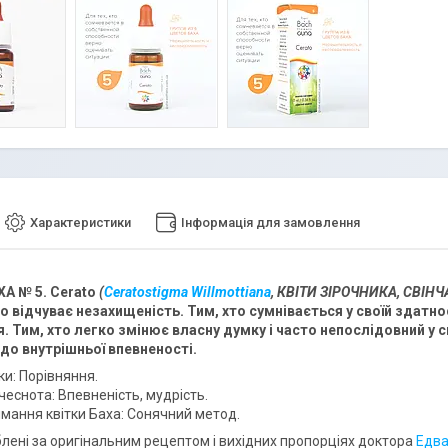
Характеристики
Інформація для замовлення
ХА № 5. Cerato
(
Ceratostigma Willmottiana
, КВІТИ ЗІРОЧНИКА, СВІН
то відчуває незахищеність. Тим, хто сумнівається у своїй здатност
. Тим, хто легко змінює власну думку і часто непослідовний у свої
 до внутрішньої впевненості.
ки: Порівняння.
чеснота: Впевненість, мудрість.
имання квітки Баха: Сонячний метод.
блені за оригінальним рецептом і вихідних пропорціях доктора
Едва