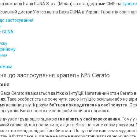
ї компанії Італії GUNA S. p.a (Мілан) за стандартами GMP на
супер-
зивний дистриб'ютор квітів Баха GUNA в Україні. Гарантія оригіналь
до застосування
в
е GUNA
уску
 прийому
ння
х Баха
ня до застосування крапель №5 Cerato
онія
а Баха Cerato вважається
квіткою Інтуїції
. Негативний стан Cerato
нях
. Така особистість не хоче чути свою інтуїцію оскільки або не віри
му керівництву. Її розум
боїться покладатися на свої почуття
. Ос
під сумнів. Вона просто не хоче робити нічого поганого.
відчуває труднощі з оцінкою і
не вірить у свої переконання
. Тому у
 який скаже їй, що правильно, а що ні. Вона не живе своїм розумо
олютно не відповідає її особистості. По суті їй не вистачає мудрост
тан її буття таке, що вона не може використовувати свою мудрість,