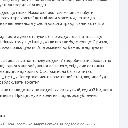
ується твердих поглядів.
орадою до інших. Намагаючись таким чином набути
туючи про кожної деталі вони можуть «дістати до
 невпевненість у своїй власній правді означає те, що
иділяєте думку оточуючих і покладаєтеся на нього, це
тільки тому, що інші думали що так буде краще. Є ризик,
можна пошкодувати. Але оскільки ви бажаєте відчувати
егко збивають з пантелику людей. У хвороби вони абсолютно
 від одного випробування до іншого, слідуючи останнім
мації, що надходить. Оскільки вона багато питає,
їх. _ (ツ) _ / Повертаючись в позитивний стан, людина буде
розблокувати архетип.
на покладатися на людей, які скажуть їй, куди їй іти, вона
 інших. При цьому він зовні виглядає розгубленим,
ха
ння. Вони постійно звертаються за порадою до інших і