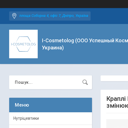
площа Соборна 4, офіс 7, Дніпро, Україна
I-Cosmetolog (ООО Успешный Косм
Украина)
Краплі 
змінюю
Нутріцевтики