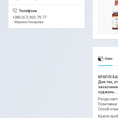
+380 (67) 903-79-77
Марина Лазарева
Опис
КРАПЛІ БА
Для тих, х
заохочення
суджень...
Ресурс квіт
Позитивна 
Спосіб отр
Краплі зро