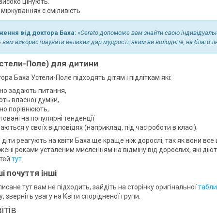
високо цінують.
 міркуваннях є сміливість.
ення від доктора Баха
: «
Cerato допоможе вам знайти свою індивідуальніс
 вам використовувати великий дар мудрості, яким ви володієте, на благо 
Устели-Поле) для дитини
ора Баха Устели-Поле підходять дітям і підліткам які:
йно задають питання,
ють власної думки,
йно порівнюють,
товані на популярні тенденції
аються у своїх відповідях (наприклад, під час роботи в класі).
 діти реагують на квіти Баха ще краще ніж дорослі, так як вони все
ені роками усталеним мисленням на відміну від дорослих, які діют
ітей
тут
.
і почуття інші
исане тут вам не підходить, зайдіть на сторінку оригінальної
табли
, зверніть увагу на Квіти спорідненої групи.
ітів