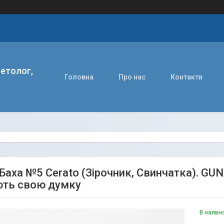
етолог,
Головна
Про нас
Контакти
Баха №5 Cerato (Зірочник, Свинчатка). GUN
ть свою думку
В наявн