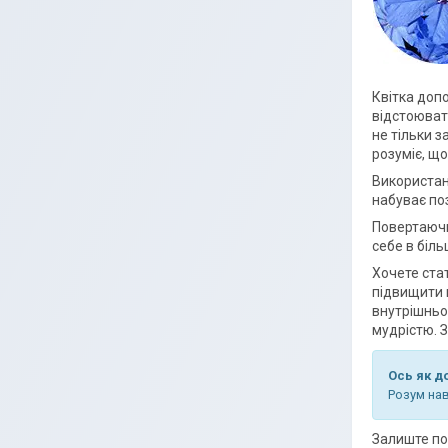
Квітка допо
відстоювати
не тільки з
розуміє, щ
Використан
набуває поз
Повертаючи
себе в біль
Хочете ста
підвищити 
внутрішньо
мудрістю. 
Ось як д
Розум нав
Залиште поз