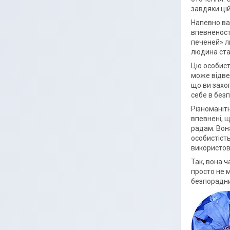
завдяки ці
Напевно ва
впевненост
печеней» л
людина ст
Цю особисті
може відвес
що ви захо
себе в безп
Різноманіт
впевнені, 
радам. Вона
особистість
використов
Так, вона ч
просто не 
безпорадн