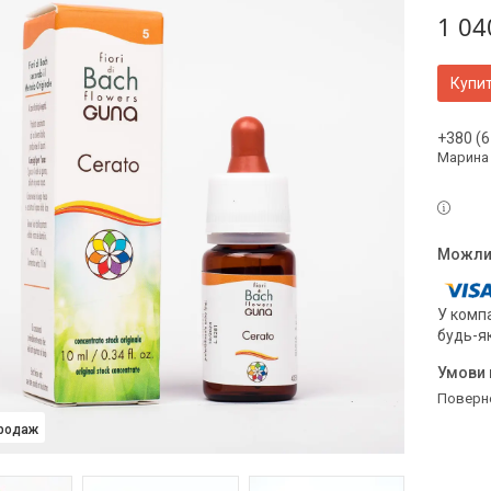
1 04
Купи
+380 (6
Марина
У компа
будь-я
поверн
продаж