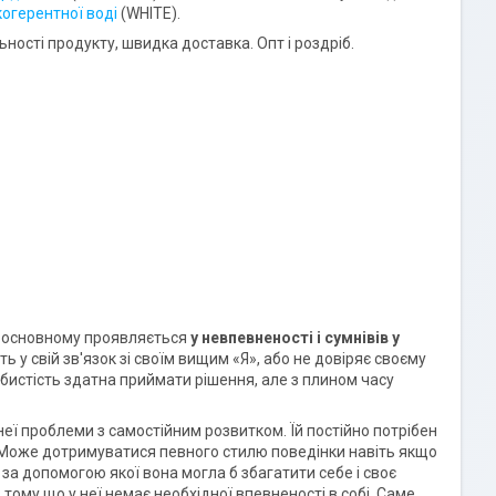
когерентної воді
(WHITE).
ності продукту, швидка доставка. Опт і роздріб.
 в основному проявляється
у невпевненості і сумнівів у
ть у свій зв'язок зі своїм вищим «Я», або не довіряє своєму
обистість здатна приймати рішення, але з плином часу
 неї проблеми з самостійним розвитком. Їй постійно потрібен
м. Може дотримуватися певного стилю поведінки навіть якщо
і за допомогою якої вона могла б збагатити себе і своє
 тому що у неї немає необхідної впевненості в собі. Саме