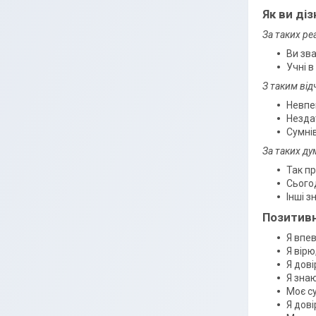
Як ви ді
За таких ре
Ви зва
Учні в
З таким від
Невпе
Незда
Сумнів
За таких ду
Так пр
Сього
Інші з
Позитивн
Я впе
Я вір
Я дов
Я знаю
Моє с
Я дові