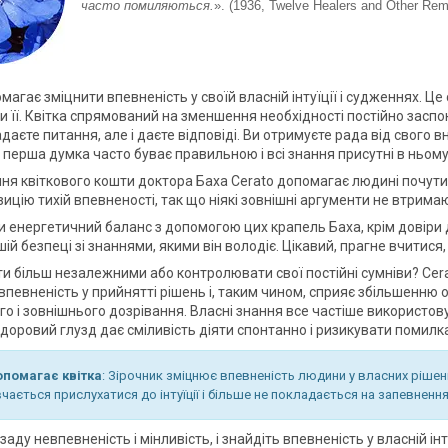
часто помиляються.
». (1936, Twelve Healers and Other Rem
магає зміцнити впевненість у своїй власній інтуїції і судженнях. 
 її. Квітка спрямований на зменшення необхідності постійно заспок
адаєте питання, але і даєте відповіді. Ви отримуєте рада від свого
о перша думка часто буває правильною і всі знання присутні в ньом
ня квіткового кошти доктора Баха Cerato допомагає людині почути с
ицію тихій впевненості, так що ніякі зовнішні аргументи не втримаю
 енергетичний баланс з допомогою цих крапель Баха, крім довіри 
шій безпеці зі знаннями, якими він володіє. Цікавий, прагне вчитися
ти більш незалежними або контролювати свої постійні сумніви? Cer
впевненість у прийнятті рішень і, таким чином, сприяє збільшенню
го і зовнішнього дозрівання. Власні знання все частіше використо
Здоровий глузд дає сміливість діяти спонтанно і ризикувати помилк
опомагає квітка
: Зірочник зміцнює впевненість людини у власних рішенн
чається прислухатися до інтуїції і більше не покладається на запевнення
аду невпевненість і мінливість, і знайдіть впевненість у власній інту