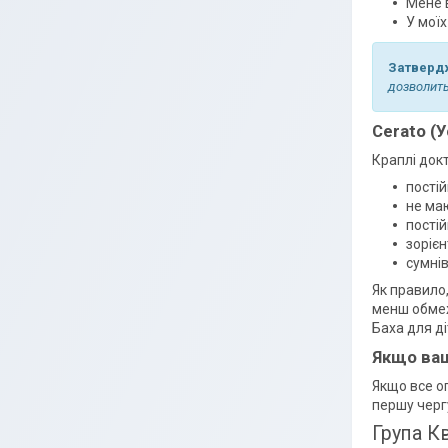
Мене 
У моїх
Затвердж
дозволить
Cerato (
Краплі докт
пості
не ма
пості
зорієн
сумнів
Як правило,
менш обмеж
Баха для д
Якщо ваш
Якщо все оп
першу чергу
Група Кв