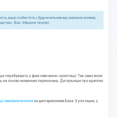
ть, вашу особистість і, будучи вільним від зовнішніх впливів,
людства
». (Бах: Зібрання творів).
 ще перебувають у фазі навчання і орієнтації. Так само вони
ь на основі незмінних переконань. Детальніше про краплях
ці самовизначення
за дисгармониям Баха. З усіх інших, у