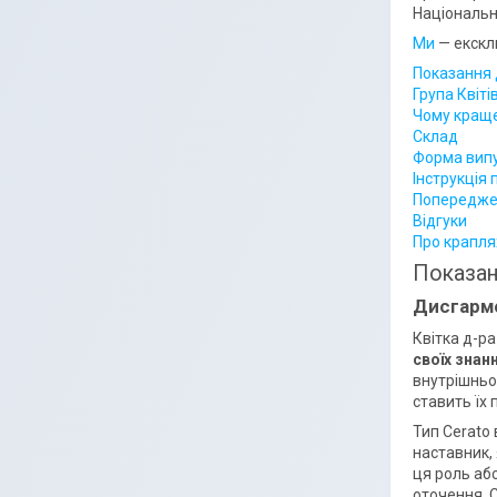
Національно
Ми
— ексклю
Показання 
Група Квіті
Чому кращ
Склад
Форма вип
Інструкція
Попередже
Відгуки
Про крапля
Показан
Дисгарм
Квітка д-р
своїх знан
внутрішньо
ставить їх 
Тип Cerato 
наставник,
ця роль абс
оточення. С