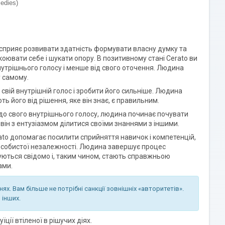
edies)
Це сприяє розвивати здатність формувати власну думку та
оювати себе і шукати опору. В позитивному стані Cerato ви
 внутрішнього голосу і менше від свого оточення. Людина
у самому.
вій внутрішній голос і зробити його сильніше. Людина
ть його від рішення, яке він знає, є правильним.
до свого внутрішнього голосу, людина починає почувати
, він з ентузіазмом ділитися своїми знаннями з іншими.
ato допомагає посилити сприйняття навичок і компетенцій,
 особистої незалежності. Людина завершує процес
вуються свідомо і, таким чином, стають справжньою
ами.
ях. Вам більше не потрібні санкції зовнішніх «авторитетів».
 інших.
їції втіленої в рішучих діях.