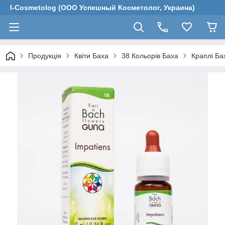
I-Cosmetolog (ООО Успешный Косметолог, Украина)
Продукція
Квіти Баха
38 Кольорів Баха
Краплі Ба