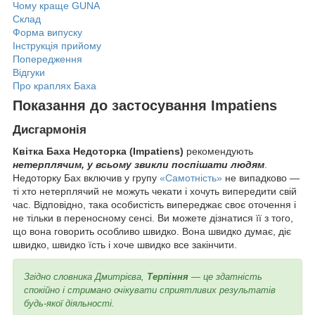
Чому краще GUNA
Склад
Форма випуску
Інструкція прийому
Попередження
Відгуки
Про краплях Баха
Показання до застосування Impatiens
Дисгармонія
Квітка Баха Недоторка (Impatiens)
рекомендують
нетерплячим, у всьому звикли поспішати людям
.
Недоторку Бах включив у групу
«Самотність»
не випадково —
ті хто нетерплячий не можуть чекати і хочуть випередити свій
час. Відповідно, така особистість випереджає своє оточення і
не тільки в переносному сенсі. Ви можете дізнатися її з того,
що вона говорить особливо швидко. Вона швидко думає, діє
швидко, швидко їсть і хоче швидко все закінчити.
Згідно словника Дмитрієва,
Терпіння
—
це здатність
спокійно і стримано очікувати сприятливих результатів
будь-якої діяльності.