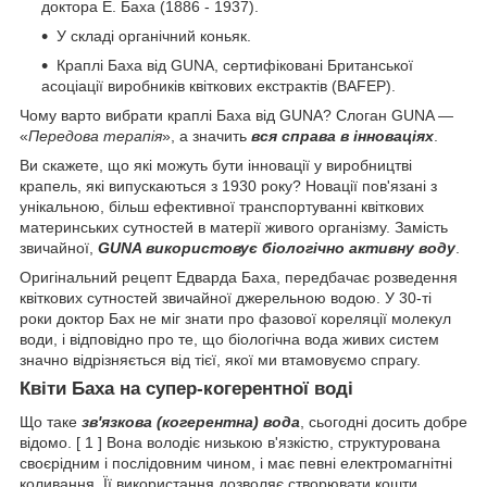
доктора Е. Баха (1886 - 1937).
У складі органічний коньяк.
Краплі Баха від GUNA, сертифіковані Британської
асоціації виробників квіткових екстрактів (BAFEP).
Чому варто вибрати краплі Баха від GUNA? Слоган GUNA —
«
Передова терапія
», а значить
вся справа в інноваціях
.
Ви скажете, що які можуть бути інновації у виробництві
крапель, які випускаються з 1930 року? Новації пов'язані з
унікальною, більш ефективної транспортуванні квіткових
материнських сутностей в матерії живого організму. Замість
звичайної,
GUNA використовує біологічно активну воду
.
Оригінальний рецепт Едварда Баха, передбачає розведення
квіткових сутностей звичайної джерельною водою. У 30-ті
роки доктор Бах не міг знати про фазової кореляції молекул
води, і відповідно про те, що біологічна вода живих систем
значно відрізняється від тієї, якої ми втамовуємо спрагу.
Квіти Баха на супер-когерентної воді
Що таке
зв'язкова (когерентна) вода
, сьогодні досить добре
відомо. [ 1 ] Вона володіє низькою в'язкістю, структурована
своєрідним і послідовним чином, і має певні електромагнітні
коливання. Її використання дозволяє створювати кошти,