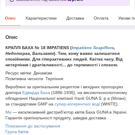
Опис
Характеристики
Доставка
Оплата
Умови п
Опис
КРАПЛІ БАХА № 18 IMPATIENS (
Impatiens Scapiflora
,
Недоторка, Бальзамін
). Тим, кому важко залишатися
спокійними. Для гіперактивних людей. Квітка часу. Від
нетерпіння і дратівливості... до терпимості і спокою.
Ресурс квітки: Динамізм.
Позитивна чесноти: Терпіння.
Вироблені за оригінальним рецептом і вихідних пропорціях
доктора
Едварда Баха
(1886-1936), на високотехнологічному
обладнанні Національної компанії Італії GUNA S. p.a (Мілан),
за стандартами GMP на
супер-когерентної воді
(WHITE).
Ми
— ексклюзивний дистриб'ютор квітів Баха GUNA в Україні.
Гарантія оригінальності продукту, швидка доставка.
Показання до застосування
Група Квітів