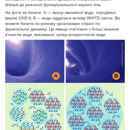
близькі до реальної функціональності нашого тіла.
На фото ви бачите: А — вихор звичайної води, породжені
виром 1000 lt; B — вода піддалася впливу WHITE-світла. Ви
можете бачити по-різному організовані спіралі по
фрактальної динаміці. Це явище пов'язано з більш низькою
в'язкістю води, викликаної супер-когерентністю води.