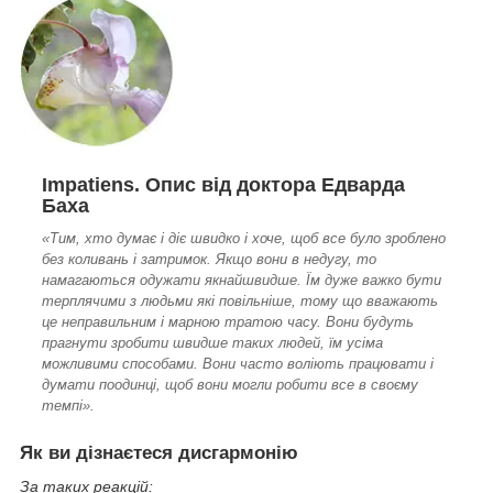
Impatiens. Опис від доктора Едварда
Баха
«Тим, хто думає і діє швидко і хоче, щоб все було зроблено
без коливань і затримок. Якщо вони в недугу, то
намагаються одужати якнайшвидше. Їм дуже важко бути
терплячими з людьми які повільніше, тому що вважають
це неправильним і марною тратою часу. Вони будуть
прагнути зробити швидше таких людей, їм усіма
можливими способами. Вони часто воліють працювати і
думати поодинці, щоб вони могли робити все в своєму
темпі».
Як ви дізнаєтеся дисгармонію
За таких реакцій: