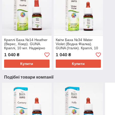
Краплі Баха №14 Heather
Квіти Баха №34 Water
(Верес, Хізер). GUNA.
Violet (Водна Фіалка).
Краплі, 10 мл. Надмірно
GUNA (Італія). Краплі, 10
балакучий, хто слухає
мл. Замкнутим і самотнім
1 040
1 040
₴
₴
тільки себе
Купити
Купити
Подібні товари компанії