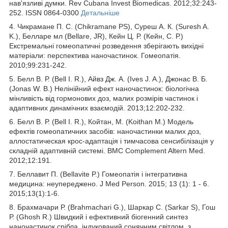
нав'язливі думки. Rev Cubana Invest Biomedicas. 2012;32:243-
252. ISSN 0864-0300
Детальніше
4. Чикрамане П. С. (Chikramane PS), Суреш А. К. (Suresh A.
K.), Белларе мл (Bellare, JR), Кейн Ц. Р. (Кейн, С. Р.)
Екстремальні гомеопатичні розведення зберігають вихідні
матеріали: перспектива наночастинок. Гомеопатія.
2010;99:231-242.
5. Белл В. Р. (Bell I. R.), Айвз Дж. А. (Ives J. A.), Джонас В. Б.
(Jonas W. B.) Нелінійний ефект наночастинок: біологічна
мінливість від гормонових доз, малих розмірів частинок і
адаптивних динамічних взаємодій. 2013;12:202-232.
6. Белл В. Р. (Bell I. R.), Койтан, М. (Koithan M.) Модель
ефектів гомеопатичних засобів: наночастинки малих доз,
аллостатическая крос-адаптація і тимчасова сенсибілізація у
складній адаптивній системі. BMC Complement Altern Med.
2012;12:191.
7. Беллавит П. (Bellavite P.) Гомеопатія і інтегративна
медицина: неупереджено. J Med Person. 2015; 13 (1): 1 - 6.
2015;13(1):1-6.
8. Брахмачари Р. (Brahmachari G.), Шаркар С. (Sarkar S), Гош
Р. (Ghosh R.) Швидкий і ефективний біогенний синтез
наночастинок срібла, індукований сонячним світлом, з