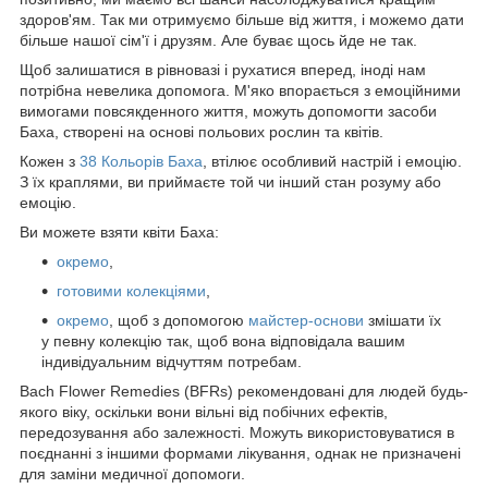
здоров'ям. Так ми отримуємо більше від життя, і можемо дати
більше нашої сім'ї і друзям. Але буває щось йде не так.
Щоб залишатися в рівновазі і рухатися вперед, іноді нам
потрібна невелика допомога. М'яко впорається з емоційними
вимогами повсякденного життя, можуть допомогти засоби
Баха, створені на основі польових рослин та квітів.
Кожен з
38 Кольорів Баха
, втілює особливий настрій і емоцію.
З їх краплями, ви приймаєте той чи інший стан розуму або
емоцію.
Ви можете взяти квіти Баха:
окремо
,
готовими колекціями
,
окремо
, щоб з допомогою
майстер-основи
змішати їх
у певну колекцію так, щоб вона відповідала вашим
індивідуальним відчуттям потребам.
Bach Flower Remedies (BFRs) рекомендовані для людей будь-
якого віку, оскільки вони вільні від побічних ефектів,
передозування або залежності. Можуть використовуватися в
поєднанні з іншими формами лікування, однак не призначені
для заміни медичної допомоги.