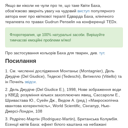
Якщо ви ніколи не чули про те, що таке Квіти Баха,
обов'язково зверніть увагу на чудовий
виступ
популярного
автора книг про квіткової терапії Едварда Баха, клінічного
терапевта по травах Gudrun Penselin на конференції TEDx.
Флоротерапия, це 100% натуральні засоби. Вирішуйте
тимчасові емоційні проблеми м'яко!
Про застосування кольорів Баха для тварин, див.
тут
.
Посилання
1. См. численні дослідження Монтаньє (Montagnier), Дель
Джудіче (Del Giudice), Тедескі (Tedeschi), Витиелло (Vitiello) та
ін Почніть
звідси
.
2. Дель Джудіче (Del Giudice E.), 1998, Нове зображення води
у КВЕД: розуміння кількох захоплюючих явищ, Сассароли Е.,
Шривастава Ю., Суейн Дж., Видом А. (ред.) «Макроскопічна
квантова когерентність», World Scientific, Сінгапур, Нью-
Джерсі-Лондон, 108
3. Родрігес-Мартін (Rodriguez-Martin), Британська Колумбія.
Есенції квітів Баха: ефект білого каштана на небажані