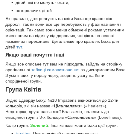
дітей, які не можуть чекати,
нетерплячих дітей.
Як правило, діти реагують на квіти Баха ще краще ніж
дорослі, так як вони все ще перебувають у фазі навчання і
орієнтації. Так само вони менш обмежені роками усталеним
мисленням на відміну від дорослих, які діють на основі
незмінних переконань. Детальніше про краплях Баха для
дітей
тут
.
Якщо ваші почуття інші
Якщо все описане тут вам не підходить, зайдіть на сторінку
оригінальної
таблиці самовизначення
за дисгармониям Баха.
З усіх інших, у першу чергу, зверніть увагу на Квіти
спорідненої групи.
Група Квітів
Згідно Едварду Баху, №18 Impatiens відноситься до 12-ти
кольорів, які він назвав «
Цілителями
» («Healers»).
Недоторка, друга назва якої Бальзамін, належить до
емоційної групі з 3-х Кольорів «
Самотність
» (Loneliness).
Колір групи:
Зелений
. Інші квіткові кошти Баха цієї групи:
Heather
. При надмірній самовпевненості і