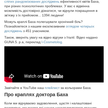
сліпих рандомізованих досліджень
ефективності квітів Баха,
при різних психологічних проблемах. У вас є відмінна
можливість достовірно дізнатися, чи відчули покращення в
зв'язку з їх прийомом... 1394 людини!
Можуть краплі Баха полегшувати хронічний біль?
Познайомтеся з нашим ексклюзивним
оглядом чотирьох
досліджень
з 451 учасником.
Також, зверніть увагу на відео відгуки з Італії. Відео надано
GUNA S. p.a, переклад
I-Cosmetolog
.
Завітайте в YouTube наш
плейлист
за кольорами Баха.
Про краплях доктора Баха
Коли ми відчуваємо задоволення, щастя і налаштовані
позитивно, ми маємо всі шанси насолоджуватися кращим