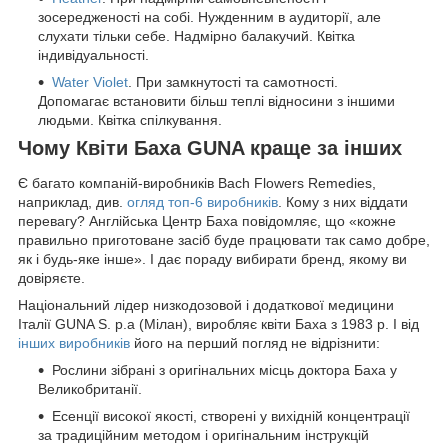
зосередженості на собі. Нужденним в аудиторії, але
слухати тільки себе. Надмірно балакучий. Квітка
індивідуальності.
Water Violet
. При замкнутості та самотності.
Допомагає встановити більш теплі відносини з іншими
людьми. Квітка спілкування.
Чому Квіти Баха GUNA краще за інших
Є багато компаній-виробників Bach Flowers Remedies,
наприклад, див.
огляд топ-6 виробників
. Кому з них віддати
перевагу? Англійська Центр Баха повідомляє, що «кожне
правильно приготоване засіб буде працювати так само добре,
як і будь-яке інше». І дає пораду вибирати бренд, якому ви
довіряєте.
Національний лідер низкодозовой і додаткової медицини
Італії GUNA S. p.a (Мілан), виробляє квіти Баха з 1983 р. І від
інших виробників
його на перший погляд не відрізнити:
Рослини зібрані з оригінальних місць доктора Баха у
Великобританії.
Есенції високої якості, створені у вихідній концентрації
за традиційним методом і оригінальним інструкцій