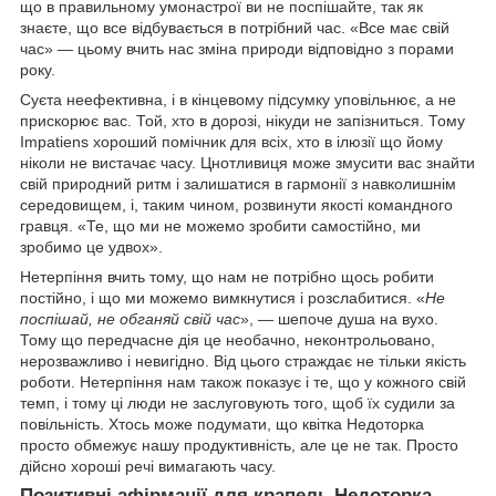
що в правильному умонастрої ви не поспішайте, так як
знаєте, що все відбувається в потрібний час. «Все має свій
час» — цьому вчить нас зміна природи відповідно з порами
року.
Суєта неефективна, і в кінцевому підсумку уповільнює, а не
прискорює вас. Той, хто в дорозі, нікуди не запізниться. Тому
Impatiens хороший помічник для всіх, хто в ілюзії що йому
ніколи не вистачає часу. Цнотливиця може змусити вас знайти
свій природний ритм і залишатися в гармонії з навколишнім
середовищем, і, таким чином, розвинути якості командного
гравця. «Те, що ми не можемо зробити самостійно, ми
зробимо це удвох».
Нетерпіння вчить тому, що нам не потрібно щось робити
постійно, і що ми можемо вимкнутися і розслабитися. «
Не
поспішай, не обганяй свій час
», — шепоче душа на вухо.
Тому що передчасне дія це необачно, неконтрольовано,
нерозважливо і невигідно. Від цього страждає не тільки якість
роботи. Нетерпіння нам також показує і те, що у кожного свій
темп, і тому ці люди не заслуговують того, щоб їх судили за
повільність. Хтось може подумати, що квітка Недоторка
просто обмежує нашу продуктивність, але це не так. Просто
дійсно хороші речі вимагають часу.
Позитивні афірмації для крапель Недоторка