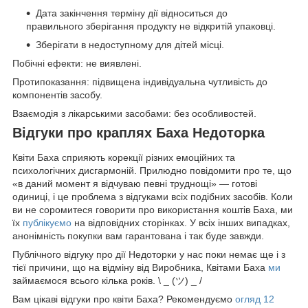
Дата закінчення терміну дії відноситься до
правильного зберігання продукту не відкритій упаковці.
Зберігати в недоступному для дітей місці.
Побічні ефекти: не виявлені.
Протипоказання: підвищена індивідуальна чутливість до
компонентів засобу.
Взаємодія з лікарськими засобами: без особливостей.
Відгуки про краплях Баха Недоторка
Квіти Баха сприяють корекції різних емоційних та
психологічних дисгармоній. Прилюдно повідомити про те, що
«в даний момент я відчуваю певні труднощі» — готові
одиниці, і це проблема з відгуками всіх подібних засобів. Коли
ви не соромитеся говорити про використання коштів Баха, ми
їх
публікуємо
на відповідних сторінках. У всіх інших випадках,
анонімність покупки вам гарантована і так буде завжди.
Публічного відгуку про дії Недоторки у нас поки немає ще і з
тієї причини, що на відміну від Виробника, Квітами Баха
ми
займаємося всього кілька років. \ _ (ツ) _ /
Вам цікаві відгуки про квіти Баха? Рекомендуємо
огляд 12