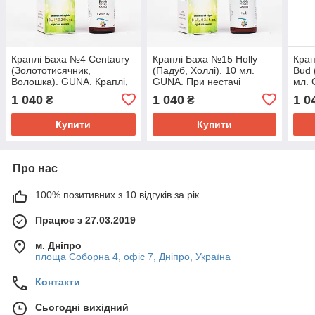
Краплі Баха №4 Centaury
Краплі Баха №15 Holly
Крап
(Золототисячник,
(Падуб, Холлі). 10 мл.
Bud 
Волошка). GUNA. Краплі,
GUNA. При нестачі
мл. 
10 мл. Тим хто добрий і не
Любові. Від дратівливості,
вчит
1 040
1 040
1 0
₴
₴
вміє говорити «ні»
ревнощів
Купити
Купити
Про нас
100% позитивних з 10 відгуків за рік
Працює з 27.03.2019
м. Дніпро
площа Соборна 4, офіс 7, Дніпро, Україна
Контакти
Сьогодні вихідний