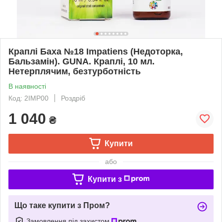
Краплі Баха №18 Impatiens (Недоторка,
Бальзамін). GUNA. Краплі, 10 мл.
Нетерплячим, безтурботність
В наявності
Код: 2IMP00
Роздріб
1 040
₴
Купити
або
Купити з
Що таке купити з Пром?
Замовлення під захистом