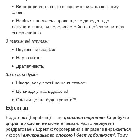
Ви перериваєте свого співрозмовника на кожному
слові.
Навіть якщо якесь справа ще не доведена до
логічного кінця, ви перериваєте його, щоб залишити за
своєю спиною.
З таким відчуттям:
Внутрішній свербіж.
Нервозність.
Дратівливість.
За таких думок:
Шкода, часу постійно не вистачає.
Це вийде у нас відразу ж!
Скільки це ще буде тривати?!
Ефект дії
Недоторка (Impatiens) — це
цвітіння терпіння
. Спробуйте
ці краплі якщо ви не можете чекати. Часто нервуєте і
роздратовані? Ефект флоротерапии з Impatiens виражається
у формі
внутрішнього спокою і безтурботності
. Тому