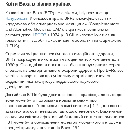
Квіти Баха в різних країнах
Квіткові кошти Баха (BFR) не є ліками, і відносяться до
Натуропатії
. У більшості країн, BFRs класифікуються як
«додаткова або альтернативна медицина» (Complementary
and Alternative Medicine, CAM), в цій якості вони визнані і
рекомендовані
ВООЗ
з 1974 р. В США класифікуються як
гомеопатичні засоби і є частиною гомеопатичній фармакопеї
(HPUS).
Сприяючи зміцненню психічного та емоційного здоров'я,
BFRs покращують якість життя людей на всіх континентах з
1930 р. Сьогодні вони стають все більш популярними серед
спеціалістів альтернативного охорони здоров'я. Про BFRs все
частіше говорять, як про унікальну формі енергетичної
медицини, яка заслуговує подальшого наукового
дослідження.
Довгий час BFRs була досить спірною терапією, але сьогодні
вона може бути підтримана новим знанням про
наночастинках і їх впливом на живі системи [ 4-7 ], що вже не
здається якоюсь «невідомої цілющою енергією». Викликаний
сонячним світлом ефективний біогенний синтез наночастинок
[ 8 ] може бути обумовлений ефектом «сонячного методу» в
процесі приготування коштів Баха. [ 9 ]