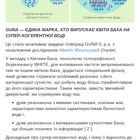
GUNA — ЄДИНА МАРКА, ХТО ВИПУСКАЄ КВІТИ БАХА НА
СУПЕР-КОГЕРЕНТНОЇ ВОДІ
Це стало можливим завдяки співпраці GUNA S. p.a, з
незалежним дослідником
Alberto Міхальський
(Італія).
У випадку з Квітами Баха, технологію голографічного
біорезонансу WHITE, для копіювання частоти випромінюваної
тим чи іншим квіткою Баха, додається спеціальний фільтр,
який дозволяє отримати особливий резонанс з його
материнської сутністю, що робить воду більш сприйнятливою
до його характеристикам. Таким чином, замість звичайній
джерельній, ми отримуємо воду яка:
дуже резонансна з живими системами, оскільки має
характеристики аналогічні характеристикам біологічної
води і,
дуже резонансна з материнськими сутностями Баха,
ще більше посилює їх інформацію [ 2 ].
Докладніше про супер-когерентної воді, і чому її відносять до