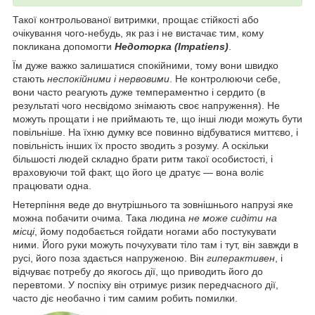
Такої контрольованої витримки, прощає стійкості або
очікування чого-небудь, як раз і не вистачає тим, кому
покликана допомогти
Недоторка (Impatiens)
.
Їм дуже важко залишатися спокійними, тому вони швидко
стають
неспокійними і нервовими
. Не контролюючи себе,
вони часто реагують дуже темпераментно і сердито (в
результаті чого несвідомо знімають своє напруження). Не
можуть прощати і не приймають те, що інші люди можуть бути
повільніше. На їхню думку все повинно відбуватися миттєво, і
повільність інших їх просто зводить з розуму. А оскільки
більшості людей складно брати ритм такої особистості, і
враховуючи той факт, що його це дратує — вона воліє
працювати одна.
Нетерпіння веде до внутрішнього та зовнішнього напрузі яке
можна побачити очима. Така людина
не може сидіти на
місці
, йому подобається гойдати ногами або постукувати
ними. Його руки можуть почухувати тіло там і тут, він завжди в
русі, його поза здається напруженою. Він
гиперактивен
, і
відчуває потребу до якогось дії, що приводить його до
перевтоми. У поспіху він отримує ризик передчасного дії,
часто діє необачно і тим самим робить помилки.