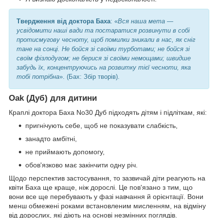
Твердження від доктора Баха
: «
Вся наша мета —
усвідомити наші вади та постаратися розвинути в собі
протисмугову чесноту, щоб помилки зникали в нас, як сніг
тане на сонці. Не бойся зі своїми турботами; не бойся зі
своїм фізлодугом; не берися зі своїми немощами; швидше
забудь їх, концентруючись на розвитку тієї чесноти, яка
тобі потрібна
». (Бах: Збір творів).
Oak (Дуб) для дитини
Краплі доктора Баха No30 Дуб підходять дітям і підліткам, які:
пригнічують себе, щоб не показувати слабкість,
занадто амбітні,
не приймають допомогу,
обов'язково має закінчити одну річ.
Щодо перспектив застосування, то зазвичай діти реагують на
квіти Баха ще краще, ніж дорослі. Це пов'язано з тим, що
вони все ще перебувають у фазі навчання й орієнтації. Вони
менш обмежені роками встановленим мисленням, на відміну
від дорослих, які діють на основі незмінних поглядів.