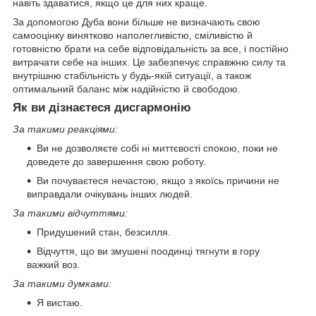
навіть здаватися, якщо це для них краще.
За допомогою Дуба вони більше не визначають свою
самооцінку винятково наполегливістю, сміливістю й
готовністю брати на себе відповідальність за все, і постійно
витрачати себе на інших. Це забезпечує справжню силу та
внутрішню стабільність у будь-якій ситуації, а також
оптимальний баланс між надійністю й свободою.
Як ви дізнаєтеся дисгармонію
За такими реакціями:
Ви не дозволяєте собі ні миттєвості спокою, поки не
доведете до завершення свою роботу.
Ви почуваєтеся нечастою, якщо з якоїсь причини не
виправдали очікувань інших людей.
За такими відчуттями:
Придушений стан, безсилля.
Відчуття, що ви змушені поодинці тягнути в гору
важкий воз.
За такими думками:
Я вистаю.