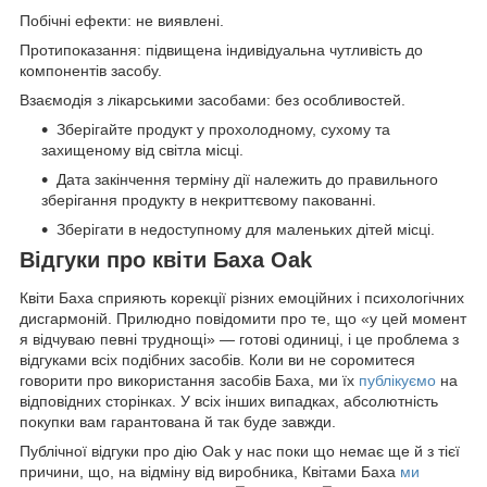
Побічні ефекти: не виявлені.
Протипоказання: підвищена індивідуальна чутливість до
компонентів засобу.
Взаємодія з лікарськими засобами: без особливостей.
Зберігайте продукт у прохолодному, сухому та
захищеному від світла місці.
Дата закінчення терміну дії належить до правильного
зберігання продукту в некриттєвому пакованні.
Зберігати в недоступному для маленьких дітей місці.
Відгуки про квіти Баха Oak
Квіти Баха сприяють корекції різних емоційних і психологічних
дисгармоній. Прилюдно повідомити про те, що «у цей момент
я відчуваю певні труднощі» — готові одиниці, і це проблема з
відгуками всіх подібних засобів. Коли ви не соромитеся
говорити про використання засобів Баха, ми їх
публікуємо
на
відповідних сторінках. У всіх інших випадках, абсолютність
покупки вам гарантована й так буде завжди.
Публічної відгуки про дію Oak у нас поки що немає ще й з тієї
причини, що, на відміну від виробника, Квітами Баха
ми