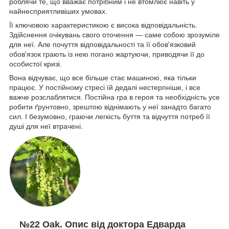
роблячи те, що вважає потрібним і не втомлює навіть у
найнесприятливіших умовах.
Її ключовою характеристикою є висока відповідальність.
Здійснення очікувань свого оточення — саме собою зрозуміле
для неї. Але почуття відповідальності та її обов'язковий
обов'язок грають із нею погано жартуючи, приводячи її до
особистої кризі.
Вона відчуває, що все більше стає машиною, яка тільки
працює. У постійному стресі їй дедалі нестерпніше, і все
важче розслаблятися. Постійна гра в героя та необхідність усе
робити ґрунтовно, зрештою віднімають у неї занадто багато
сил. І безумовно, граючи легкість буття та відчуття потреб її
душі для неї втрачені.
№22 Oak. Опис від доктора Едварда