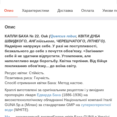
Опис
Характеристики
Доставка
Оплата
Умови п
Опис
КАПЛИ БАХА № 22. Oak
(
Quercus robur
, КВІТИ ДУБА
ШВИДКОГО, АНГлійського, ЧЕРЕШЧАТОГО, ЛІТНЕГО)
.
Надмірно напружує себе. У разі не поступливості,
безжального до себе з почуття обов'язку. «Загінним»
себе й не здатним відпустити. Утомленим, але
наполегливо веде боротьбу. Квітка терпіння. Від бійця
покликанню обов'язку... до воїна світу.
Ресурс квітки: Стійкість.
Позитивна риса: Гнучкість.
Спосіб отримання квітки Баха: Метод настою.
Краплі виготовлені за оригінальним рецептом і у вихідних
пропорціях лікаря
Едварда Баха
(1886-1936) на
високотехнологічному обладнанні Національної компанії Італії
GUNA Sp.a (Мілан) за стандартами GMP на
суперкогерентної
води
(WHITE).
Ми
— ексклюзивний дистриб'ютор квітів Баха GUNA в Україні.