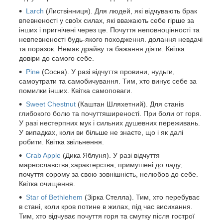
Larch
(Листвінниця). Для людей, які відчувають брак
впевненості у своїх силах, які вважають себе гірше за
інших і пригнічені через це. Почуття неповноцінності та
невпевненості будь-якого походження. долання невдачі
та поразок. Немає драйву та бажання діяти. Квітка
довіри до самого себе.
Pine
(Сосна). У разі відчуття провини, нудьги,
самоутрати та самобичування. Тим, хто винує себе за
помилки інших. Квітка самоповаги.
Sweet Chestnut
(Каштан Шляхетний). Для станів
глибокого болю та почуттяширеності. При боли от горя.
У разі нестерпних мук і сильних душевних переживань.
У випадках, коли ви більше не знаєте, що і як далі
робити. Квітка звільнення.
Crab Apple
(Дика Яблуня). У разі відчуття
марнославства,характерства; примушені до ладу;
почуття сорому за свою зовнішність, нелюбов до себе.
Квітка очищення.
Star of Bethlehem
(Зірка Стелла). Тим, хто перебуває
в стані, коли кров потине в жилах, під час висихання.
Тим, хто відчуває почуття горя та смутку після гострої