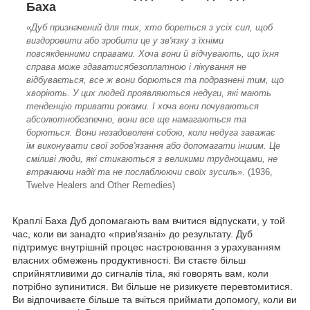
Баха
«
Дуб призначений для тих, хто бореться з усіх сил, щоб
виздоровити або зробити це у зв'язку з їхніми
повсякденними справами. Хоча вони й відчувають, що їхня
справа може здаватисябезоплатною і лікування не
відбувається, все ж вони борються та подразнені тим, що
хворіють. У цих людей проявляються недуги, які мають
тенденцію тривати роками. І хоча вони почуваються
абсолютнобезпечно, вони все ще намагаються та
борються. Вони незадоволені собою, коли недуга заважає
їм виконувати свої зобов'язання або допомагати іншим. Це
сміливі люди, які стикаються з великими труднощами, не
втрачаючи надії та не послаблюючи своїх зусиль
». (1936,
Twelve Healers and Other Remedies)
Краплі Баха Дуб допомагають вам вчитися відпускати, у той
час, коли ви занадто «прив'язані» до результату. Дуб
підтримує внутрішній процес настроювання з урахуванням
власних обмежень продуктивності. Ви стаєте більш
сприйнятливими до сигналів тіла, які говорять вам, коли
потрібно зупинитися. Ви більше не ризикуєте перевтомитися.
Ви відпочиваєте більше та вчіться приймати допомогу, коли ви