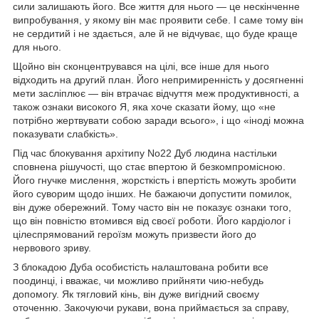
сили залишають його. Все життя для нього — це нескінченне
випробування, у якому він має проявити себе. І саме тому він
не сердитий і не здається, але й не відчуває, що буде краще
для нього.
Щойно він сконцентрувався на цілі, все інше для нього
відходить на другий план. Його непримиренність у досягненні
мети засліплює — він втрачає відчуття меж продуктивності, а
також ознаки високого Я, яка хоче сказати йому, що «не
потрібно жертвувати собою заради всього», і що «іноді можна
показувати слабкість».
Під час блокування архітипу No22 Дуб людина настільки
сповнена рішучості, що стає впертою й безкомпромісною.
Його гнучке мислення, жорсткість і впертість можуть зробити
його суворим щодо інших. Не бажаючи допустити помилок,
він дуже обережний. Тому часто він не показує ознаки того,
що він повністю втомився від своєї роботи. Його кардіолог і
цілеспрямований героїзм можуть призвести його до
нервового зриву.
З блокадою Дуба особистість налаштована робити все
поодинці, і вважає, чи можливо прийняти чию-небудь
допомогу. Як тягловий кінь, він дуже вигідний своєму
оточенню. Закочуючи рукави, вона приймається за справу,