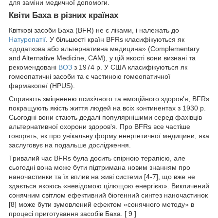
для заміни медичної допомоги.
Квіти Баха в різних країнах
Квіткові засоби Баха (BFR) не є ліками, і належать до
Натуропатії
. У більшості країн BFRs класифікуються як
«додаткова або альтернативна медицина» (Complementary
and Alternative Medicine, CAM), у цій якості вони визнані та
рекомендовані
ВОЗ
з 1974 р. У США класифікуються як
гомеопатичні засоби та є частиною гомеопатичної
фармакопеї (HPUS).
Сприяють зміцненню психічного та емоційного здоров'я, BFRs
покращують якість життя людей на всіх континентах з 1930 р.
Сьогодні вони стають дедалі популярнішими серед фахівців
альтернативної охорони здоров'я. Про BFRs все частіше
говорять, як про унікальну форму енергетичної медицини, яка
заслуговує на подальше дослідження.
Тривалий час BFRs була досить спірною терапією, але
сьогодні вона може бути підтримана новим знанням про
наночастинки та їх вплив на живі системи [4-7], що вже не
здається якоюсь «невідомою цілющою енергією». Викличений
сонячним світлом ефективний біогенний синтез наночастинок
[8] може бути зумовлений ефектом «сонячного методу» в
процесі приготування засобів Баха. [ 9 ]