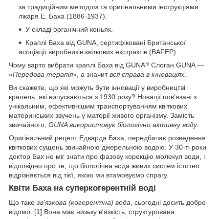
за традиційним методом та оригінальними інструкціями
лікаря Е. Баха (1886-1937).
У складі органічний коньяк.
Краплі Баха від GUNA, сертифіковані Британської
асоціації виробників квіткових екстрактів (BAFEP).
Чому варто вибрати краплі Баха від GUNA? Слоган GUNA —
«
Передова терапія
», а значит
вся справа в інноваціях
.
Ви скажете, що які можуть бути інновації у виробництві
крапель, які випускаються з 1930 року? Новації пов'язані з
унікальним, ефективнішим транспортуванням квіткових
материнських звучень у матерії живого організму. Замість
звичайного,
GUNA використовує біологічно активну воду
.
Оригінальний рецепт Едварда Баха, передбачає розведення
квіткових сущень звичайною джерельною водою. У 30-ті роки
доктор Бах не міг знати про фазову корекцію молекул води, і
відповідно про те, що біологічна вода живих систем істотно
відрізняється від тієї, якою ми втамовуємо спрагу.
Квіти Баха на суперкогерентній воді
Що таке
зв'язкова (когерентна) вода
, сьогодні досить добре
відомо. [1] Вона має низьку в'язкість, структурована