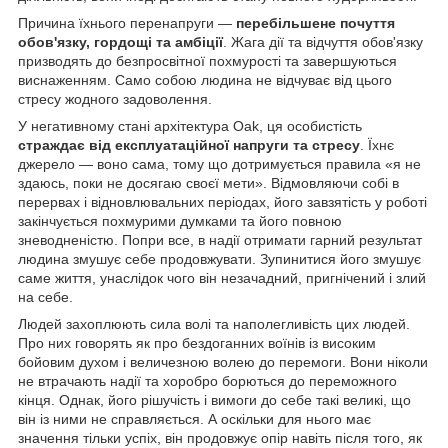
Причина їхнього перенапруги —
перебільшене почуття
обов'язку, гордощі та амбіції
. Жага дії та відчуття обов'язку
призводять до безпросвітної похмурості та завершуються
виснаженням. Само собою людина не відчуває від цього
стресу жодного задоволення.
У негативному стані архітектура Oak, ця особистість
страждає від експлуатаційної напруги та стресу
. Їхнє
джерело — воно сама, тому що дотримується правила «я не
здаюсь, поки не досягаю своєї мети». Відмовляючи собі в
перервах і відновлювальних періодах, його завзятість у роботі
закінчується похмурими думками та його повною
зневодненістю. Попри все, в надії отримати гарний результат
людина змушує себе продовжувати. Зупинитися його змушує
саме життя, унаслідок чого він незачадний, пригнічений і злий
на себе.
Людей захоплюють сила волі та наполегливість цих людей.
Про них говорять як про бездоганних воїнів із високим
бойовим духом і величезною волею до перемоги. Вони ніколи
не втрачають надії та хоробро борються до переможного
кінця. Однак, його рішучість і вимоги до себе такі великі, що
він із ними не справляється. А оскільки для нього має
значення тільки успіх, він продовжує опір навіть після того, як