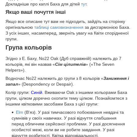
Докладніше про каплі Баха для дітей
тут
.
Якщо ваші почуття інші
Якщо все описане тут вам не підходить, зайдіть на сторінку
оригінальною
таблиці самовизначення
за дисгармонією Баха.
З усіх інших, насамперед, зверніть увагу на Квіти спорідненої
групи.
Група кольорів
Згідно з Е. Баху, No22 Oak (Дуб справжній) належить до 7
кольорів, які він назвав «
Сім цілителів
» («The Seven
Helpers»).
Водночас No22 належить до групи з 8 кольорів «
Заниження і
запал
» (Despondency or Despair).
Колір групи:
Синій
. Вживаючи Oak з іншими кольорами Баха
групи, цілком доречно охопити тему цілком. Познайомтеся з
іншими квітковими засобами Баха з цієї групи:
Elm
(В'яз). У разі тимчасового побоювання невдачі та
сумнівів у своїх навичках. У разі відчуття слабшання
перед обличчям серйозної проблеми. У разі досягнення
особистої межі, коли ви не робите завдання. У разі
відчуття розбитості. Квітка відповідальності.