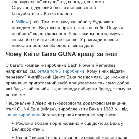
травмувальної ситуації, від спогадів, зокрема.
Струсіння, душовий біль, занепокоєння й
безтурботність. Квітка втілена.
Willow
(Іва). Тим, хто відчуває образу будь-якого
походження. Внутрішня гіркота, жаль до себе. Почуття
особистої відповідальності. У разі схильності засмучує
інших або бачити себе мішенню. У разі задирливості,
недостатності, озлобленості. Квітка долі.
Чому Квіти Баха GUNA кращі за інші
Є багато компаній-виробників Bach Flowers Remedies,
наприклад, см.
огляд топ-6 виробників
. Кому з них віддати
перевагу? Англійський Центр Баха повідомляє, що «кожний
правильно приготований засіб працюватиме так само добре,
як і будь-який інший». І дає пораду вибирати бренд, якому ви
довіряєте.
Національний лідер низькодозової та додаткової медицини
Італії GUNA Sp.a (Мілан), виробляє квіти Баха з 1983 р. І від
інших виробників
його на перший погляд не відрізнити:
Рослини зібрані з оригінальних місць доктора Баха у
Великобританії.
Есенції високої якості, створені у вихідній концентрації