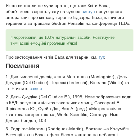
Якщо ви ніколи не чули про те, що таке Квіти Баха,
обов'язково зверніть увагу на чудове
виступ
популярного
автора книг про квіткову терапію Едварда Баха, клінічного
терапевта за травами Gudrun Penselin на конференції TEDx.
Флоротерапія, це 100% натуральні засоби. Розв'язуйте
тимчасові емоційні проблеми м'яко!
Про застосування квітів Баха для тварин, см.
тут
.
Посилання
1. Див. численні дослідження Монтанню (Montagnier), Дель
Джудіче (Del Giudice), Тедескі (Tedeschi), Вітіелло (Vitiello) та
ін. Начните
звідси
.
2. Дель Джудіче (Del Giudice E.), 1998, Нове зображення води
в КЕД: розуміння кількох захопливих явищ, Сассаролі Е.,
Шрівастава Ю., Суейн Дж., Вид А. (ред.) «Макроскопічна
квантова когерентність», World Scientific, Сінгапур, Нью-
Джерсі-Лондон, 108
3. Родрігес-Мартин (Rodriguez-Martin), Британська Колумбія.
Ессенції квітів Баха: ефект білого каштана на небажані