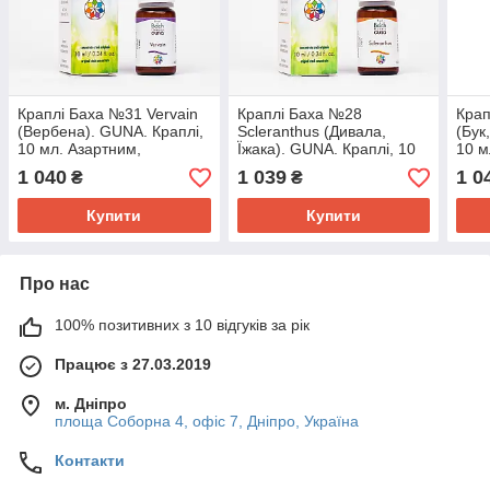
Краплі Баха №31 Vervain
Краплі Баха №28
Крап
(Вербена). GUNA. Краплі,
Scleranthus (Дивала,
(Бук
10 мл. Азартним,
Їжака). GUNA. Краплі, 10
10 м
надмірно захопленим
мл. Нерішучим. При
прис
1 040
1 039
1 0
₴
₴
невизначеності
Крит
Купити
Купити
Про нас
100% позитивних з 10 відгуків за рік
Працює з 27.03.2019
м. Дніпро
площа Соборна 4, офіс 7, Дніпро, Україна
Контакти