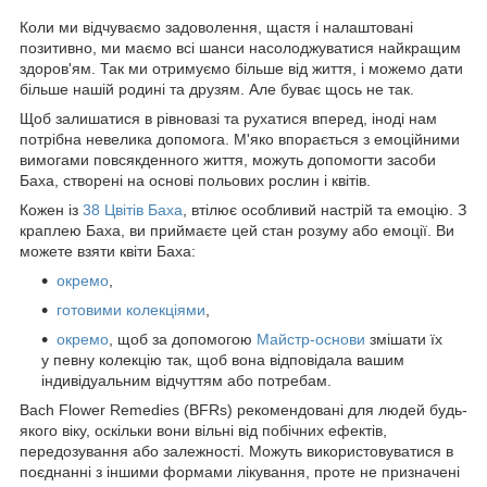
Коли ми відчуваємо задоволення, щастя і налаштовані
позитивно, ми маємо всі шанси насолоджуватися найкращим
здоров'ям. Так ми отримуємо більше від життя, і можемо дати
більше нашій родині та друзям. Але буває щось не так.
Щоб залишатися в рівновазі та рухатися вперед, іноді нам
потрібна невелика допомога. М'яко впорається з емоційними
вимогами повсякденного життя, можуть допомогти засоби
Баха, створені на основі польових рослин і квітів.
Кожен із
38 Цвітів Баха
, втілює особливий настрій та емоцію. З
краплею Баха, ви приймаєте цей стан розуму або емоції. Ви
можете взяти квіти Баха:
окремо
,
готовими колекціями
,
окремо
, щоб за допомогою
Майстр-основи
змішати їх
у певну колекцію так, щоб вона відповідала вашим
індивідуальним відчуттям або потребам.
Bach Flower Remedies (BFRs) рекомендовані для людей будь-
якого віку, оскільки вони вільні від побічних ефектів,
передозування або залежності. Можуть використовуватися в
поєднанні з іншими формами лікування, проте не призначені