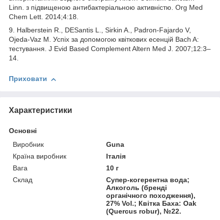
Linn. з підвищеною антибактеріальною активністю. Org Med
Chem Lett. 2014;4:18.
9. Halberstein R., DESantis L., Sirkin A., Padron-Fajardo V,
Ojeda-Vaz M. Успіх за допомогою квіткових есенцій Bach A:
тестування. J Evid Based Complement Altern Med J. 2007;12:3–
14.
Приховати
Характеристики
Основні
Виробник
Guna
Країна виробник
Італія
Вага
10 г
Склад
Супер-когерентна вода;
Алкоголь (бренді
органічного походження),
27% Vol.; Квітка Баха: Oak
(Quercus robur), №22.