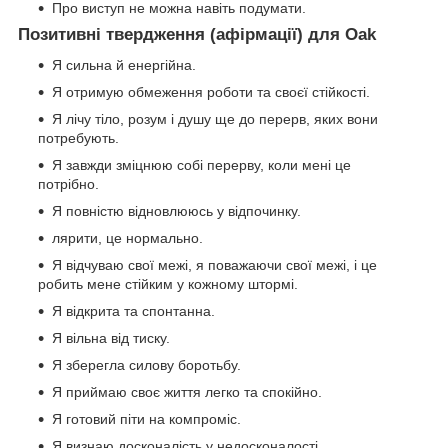
Про виступ не можна навіть подумати.
Позитивні твердження (афірмації) для Oak
Я сильна й енергійна.
Я отримую обмеження роботи та своєї стійкості.
Я лічу тіло, розум і душу ще до перерв, яких вони
потребують.
Я завжди зміцнюю собі перерву, коли мені це
потрібно.
Я повністю відновлююсь у відпочинку.
лярити, це нормально.
Я відчуваю свої межі, я поважаючи свої межі, і це
робить мене стійким у кожному штормі.
Я відкрита та спонтанна.
Я вільна від тиску.
Я зберегла силову боротьбу.
Я приймаю своє життя легко та спокійно.
Я готовий піти на компроміс.
Я визнаю досконалість у недосконалості.