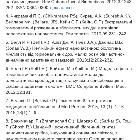
нав'язливі думки. Rev Cubana Invest Biomedicas. 2012;32:243–
252. ISSN 0864-0300
Докладніше
4. Чикрамані П.С. (Chikramane PS), Суреш А.К. (Suresh A.K.),
Белларе мл. (Bellare, JR), Кейн С.Г. (Кейн, С.Г.) Екстремальні
гомеопатичні розведення зберігають вихідні матеріали:
перспективно наночастинок. Гомеопатія. 2010;99:231–242.
5. Белл И.Р. (Bell I.R.), Айвз Дж. А. (Ives J.A.), Джонас В.Б.
(Jonas W.B.) Нелінійний ефект наночастинок: біологічна
мінливість від гормональних доз, малих розмірів частинок і
динамічних адаптивних взаємодії. 2013;12:202–232.
6. Белл І.Р. (Bell I.R.), Койтан, М. (Koithan M.) Модель ефектів
гомеопатичних засобів: наночастинки малих доз,
аллостатична крос-адаптація та сучасна сенсибілізація в
складній адаптивній системі. BMC Complement Altern Med.
2012;12:191.
7. Белавіт П. (Bellavite P.) Гомеопатія й інтегративна
медицина: необ’єктивно. J Med Person. 2015; 13 (1): 1 - 6.
2015;13(1):1–6.
8. Брахмачарі Г. (Brahmachari G.), Шаркар С. (Sarkar S), Гош
Р. (Ghosh R.) Швидкий і ефективний біогенний синтез
наночастинок срібла, індукований сонячним світлом, з
використанням водного екстракту листя Ocimum sanctum