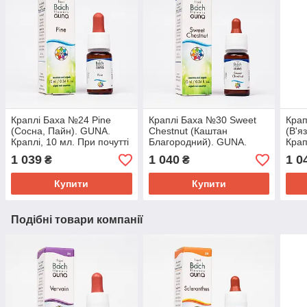
Краплі Баха №24 Pine
Краплі Баха №30 Sweet
Крап
(Сосна, Пайн). GUNA.
Chestnut (Каштан
(В'я
Краплі, 10 мл. При почутті
Благородний). GUNA.
Крап
провини і заниженої
Краплі, 10 мл. При розпачі
пере
1 039
1 040
1 0
₴
₴
самооцінки
і нестерпних стражданнях
вто
Купити
Купити
Подібні товари компанії