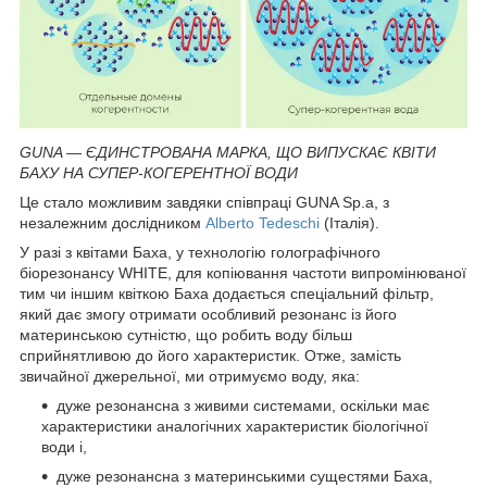
GUNA — ЄДИНСТРОВАНА МАРКА, ЩО ВИПУСКАЄ КВІТИ
БАХУ НА СУПЕР-КОГЕРЕНТНОЇ ВОДИ
Це стало можливим завдяки співпраці GUNA Sp.a, з
незалежним дослідником
Alberto Tedeschi
(Італія).
У разі з квітами Баха, у технологію голографічного
біорезонансу WHITE, для копіювання частоти випромінюваної
тим чи іншим квіткою Баха додається спеціальний фільтр,
який дає змогу отримати особливий резонанс із його
материнською сутністю, що робить воду більш
сприйнятливою до його характеристик. Отже, замість
звичайної джерельної, ми отримуємо воду, яка:
дуже резонансна з живими системами, оскільки має
характеристики аналогічних характеристик біологічної
води і,
дуже резонансна з материнськими сущестями Баха,