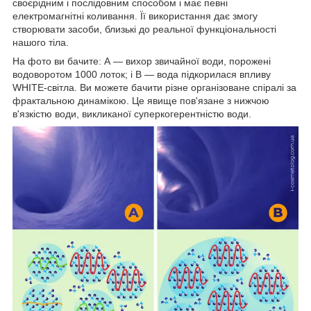
своєрідним і послідовним способом і має певні
електромагнітні коливання. Її використання дає змогу
створювати засоби, близькі до реальної функціональності
нашого тіла.
На фото ви бачите: А — вихор звичайної води, порожені
водоворотом 1000 лоток; і B — вода підкорилася впливу
WHITE-світла. Ви можете бачити різне організоване спіралі за
фрактальною динамікою. Це явище пов'язане з нижчою
в'язкістю води, викликаної суперкогерентністю води.