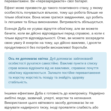
перевантажені. Ви «перезаряджаєте» свої батареї.
Ефект може призвести до такого позитивного стану, у якому
особистість почувається вільною, тому що робота більше не
тільки обов'язок. Вона може гратися завданнями, що робить
їх легшими та більш виконаними. Витривалість збільшується.
Есенція Дуба не усуває відчуття обов'язку, але ви можете
бачити, коли ви дійсно відповідальні перед справою, а коли є
тільки відчуття відповідальності. Отже, ви можете зосередити
свою увагу й енергію на тому, що дійсно важливо, і досягти
продуктивності без потреби виснажливої боротьби.
Ось як допомагає квітка
: Дуб допомагає заблокованій
особистості рухатися самостійно. Важливі пункти в списку
справ можна відрізнити від не важливих, справжнє почуття
обов'язку відновлюється. Залиште постійне перевантаження
та жорстку жорсткість позаду та знайдіть здорову
стабільність.
Іншими ефектами Дуба є готовність до компромісу. Надмірно
амбітні люди, зазвичай, уперті, жорстки та негинання.
Використання цього квіткового засобу допомагає їм не
відчувати надмірного тиску, іноді проявляти слабкість або