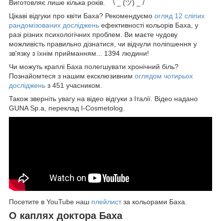
Виготовляє лише кілька років. ¯ \ _ (ツ) _ / ¯
Цікаві відгуки про квіти Баха? Рекомендуємо
огляд 12 сліпих
рандомізованих досліджень
ефективності кольорів Баха, у
разі різних психологічних проблем. Ви маєте чудову
можливість правильно дізнатися, чи відчули поліпшення у
зв'язку з їхнім прийманням... 1394 людини!
Чи можуть краплі Баха полегшувати хронічний біль?
Познайомтеся з нашим ексклюзивним
оглядом чотирьох
досліджень
з 451 учасником.
Також зверніть увагу на відео відгуки з Італії. Відео надано
GUNA Sp.a, переклад I-Cosmetolog.
Посетите в YouTube наш
плейлист
за кольорами Баха.
О каплях доктора Баха