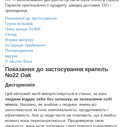
Гарантія оригінальності продукту, швидка доставка. Опт і
трояндниця.
Показання до застосування
Група кольорів
Чому краще GUNA
Склад
Форма випуску
Інструкція приймання
Попередження
відгуки
О каплях Баха
Показання до застосування крапель
No22 Oak
Дисгармонія
Цей квітковий засіб використовується в станах, за яких
людина віддає себе без залишку, не залишаючи собі
нічого
. Напевно, ви знайомі з людьми, якими всі
захоплюються за їхню невтомальність, продуктивність і
ефективність. Але ці люди часто не помічають, що в якийсь
момент вони перенапрягаються. Продовжуючи свою
діяльність, вони іноді досягають стану повного худорлявості.