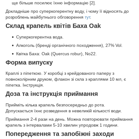
ще більше посилює їхню інформацію [2].
Докладніше про суперкогерентну воду, і чому її відносять до
розроблень майбутнього обговорення
тут
.
Склад крапель квітів Баха Oak
Суперкогерентна вода.
Алкоголь (бренді органічного походження), 27% Vol.
Квітка Баха: Oak (Quercus robur), No22.
Форма випуску
Краплі з піпеткою. У коробці з крейдованого паперу з
повноколірним друком, флакон зі скла з краплями 10 мл, є
піпетка. Інструкція.
Доза та інструкція приймання
Прийміть кілька крапель безпосередньо до рота.
Допускається їхнє розведення в невеликій кількості води.
Приймання 2-4 рази на день. Можна повторювати приймання
крапель з інтервалами 5-10 хвилин упродовж 1 години.
Попередження та запобіжні заходи