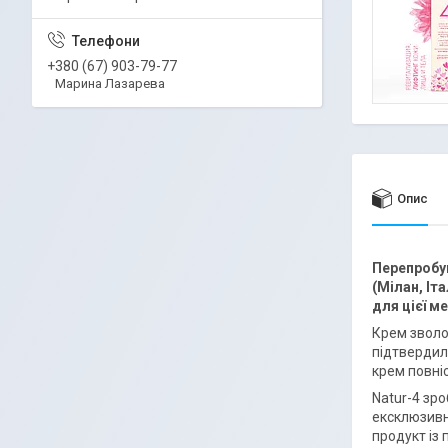
+380 (67) 903-79-77
Марина Лазарева
Опис
Перепробув
(Мілан, Іт
для цієї ме
Крем зволож
підтвердил
крем повні
Natur-4 зр
ексклюзивн
продукт із