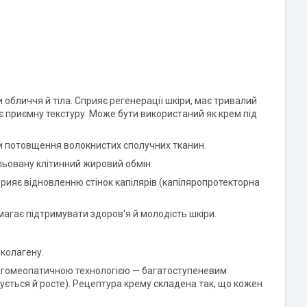
обличчя й тіла. Сприяє регенерації шкіри, має тривалий
Має приємну текстуру. Може бути використаний як крем під
и потовщення волокнистих сполучних тканин.
льовану клітинний жировий обмін.
прияє відновленню стінок капілярів (капіляропротекторна
магає підтримувати здоров'я й молодість шкіри.
 колагену.
ою гомеопатичною технологією — багатоступеневим
ується й росте). Рецептура крему складена так, що кожен