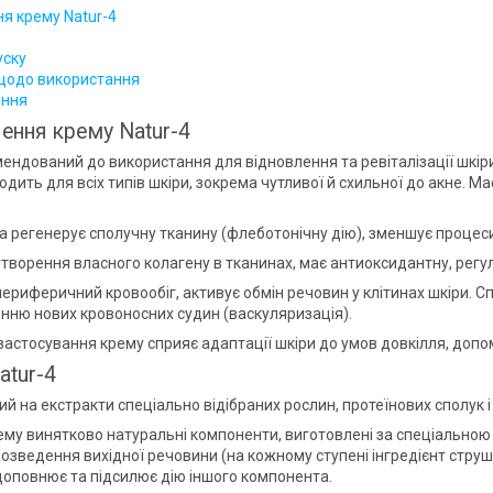
я крему Natur-4
уску
 щодо використання
ння
ення крему Natur-4
ендований до використання для відновлення та ревіталізації шкіри 
одить для всіх типів шкіри, зокрема чутливої й схильної до акне. 
а регенерує сполучну тканину (флеботонічну дію), зменшує процес
творення власного колагену в тканинах, має антиоксидантну, регу
ериферичний кровообіг, активує обмін речовин у клітинах шкіри. С
ренню нових кровоносних судин (васкуляризація).
застосування крему сприяє адаптації шкіри до умов довкілля, допо
atur-4
й на екстракти спеціально відібраних рослин, протеїнових сполук і
рему винятково натуральні компоненти, виготовлені за спеціальн
озведення вихідної речовини (на кожному ступені інгредієнт струш
 доповнює та підсилює дію іншого компонента.