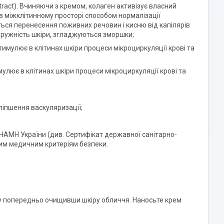
xtract). Вчиняючи з кремом, колаген активізує власний
в міжклітинному просторі способом нормалізації
ться перенесення поживних речовин і кисню від капілярів
я пружність шкіри, згладжуються зморшки;
 стимулює в клітинах шкіри процеси мікроциркуляції крові та
мулює в клітинах шкіри процеси мікроциркуляції крові та
ліпшення васкуляризації;
 НАМН України (див. Сертифікат державної санітарно-
ним медичним критеріям безпеки.
яжу попередньо очищивши шкіру обличчя. Наносьте крем