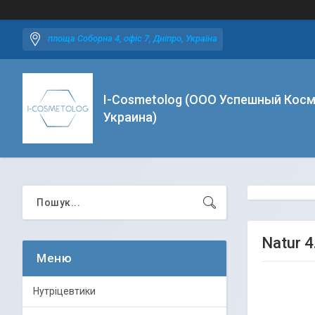
площа Соборна 4, офіс 7, Дніпро, Україна
I-Cosmetolog (ООО Успешный Косм
Украина)
Natur 4
Нутріцевтики