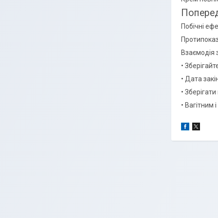
Поперед
Побічні ефе
Протипоказ
Взаємодія 
• Зберігайт
• Дата зак
• Зберігати
• Вагітним 