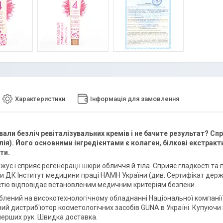
Характеристики
Інформація для замовлення
али безліч ревіталізувальних кремів і не бачите результат? Сп
алія). Його основними інгредієнтами є колаген, білкові екстрак
ти.
ує і сприяє регенерації шкіри обличчя й тіла. Сприяє гладкості та п
и ДК Інститут медицини праці НАМН України (див. Сертифікат держав
стю відповідає встановленим медичним критеріям безпеки.
облений на високотехнологічному обладнанні Національної компанії 
ий дистриб'ютор косметологічних засобів GUNA в Україні. Купуючи 
 перших рук. Швидка доставка.