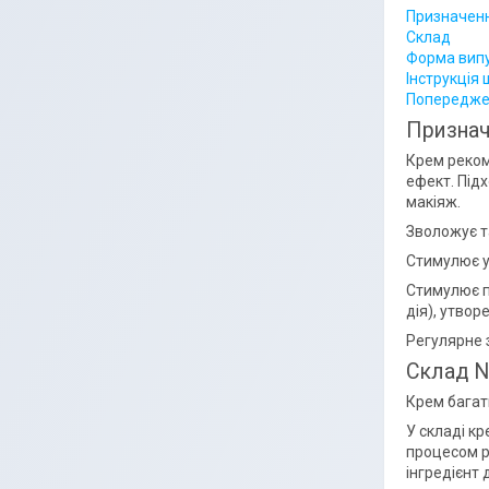
Призначенн
Склад
Форма вип
Інструкція
Попередже
Признач
Крем реком
ефект. Підх
макіяж.
Зволожує т
Стимулює у
Стимулює п
дія), утво
Регулярне 
Склад N
Крем багати
У складі к
процесом р
інгредієнт