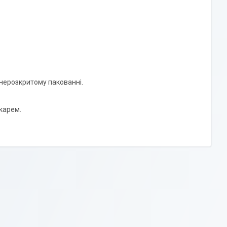
 нерозкритому пакованні.
ікарем.