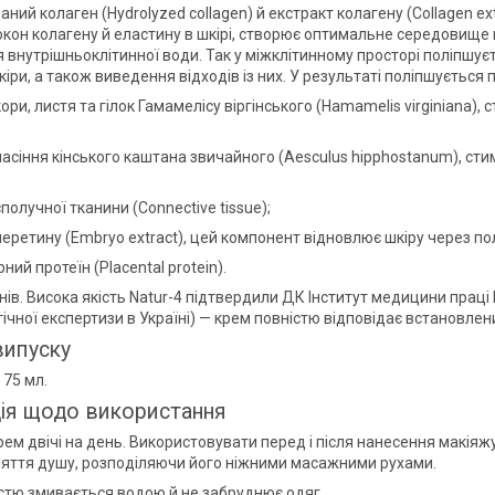
ваний колаген (Hydrolyzed collagen) й екстракт колагену (Collagen e
окон колагену й еластину в шкірі, створює оптимальне середовище 
я внутрішньоклітинної води. Так у міжклітинному просторі поліпшує
кіри, а також виведення відходів із них. У результаті поліпшуєтьс
кори, листя та гілок Гамамелісу віргінського (Hamamelis virginiana),
насіння кінського каштана звичайного (Aesculus hipphostanum), сти
сполучної тканини (Connective tissue);
перетину (Embryo extract), цей компонент відновлює шкіру через по
ний протеїн (Placental protein).
нів. Висока якість Natur-4 підтвердили ДК Інститут медицини праці
гічної експертизи в Україні) — крем повністю відповідає встановле
ипуску
 75 мл.
ція щодо використання
рем двічі на день. Використовувати перед і після нанесення макі
няття душу, розподіляючи його ніжними масажними рухами.
стю змивається водою й не забруднює одяг.