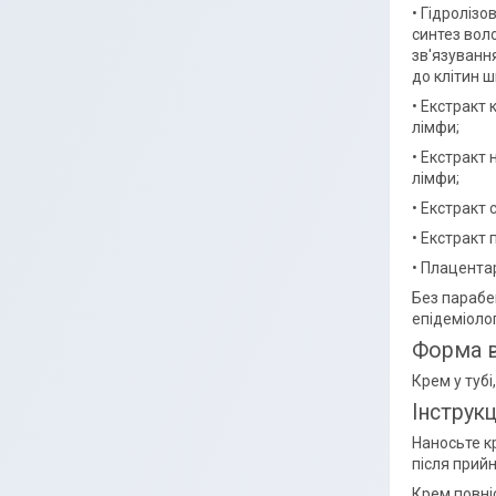
• Гідролізо
синтез вол
зв'язуванн
до клітин ш
• Екстракт 
лімфи;
• Екстракт 
лімфи;
• Екстракт 
• Екстракт 
• Плацентар
Без парабе
епідеміоло
Форма в
Крем у тубі,
Інструк
Наносьте к
після прий
Крем повні