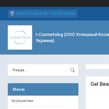
площа Соборна 4, офіс 7, Дніпро, Україна
I-Cosmetolog (ООО Успешный Косм
Украина)
Gel Bea
Нутріцевтики