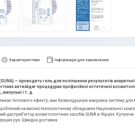
Характеристики
Інформація для замовлення
 (GUNA) — проводить гель для поліпшення результатів апаратної
ічних антиэйдж-процедурах професійної естетичної косметолог
 ампульні і т. д.
кликає теплового ефекту, має безвоздушную вакуумну систему для м
зроблений на високотехнологічному обладнанні Національної компані
ий дистриб'ютор косметологічних засобів GUNA в Україні. Купуючи 
перших рук. Швидка доставка.