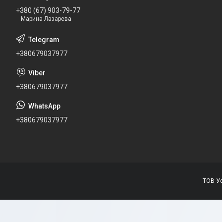
+380 (67) 903-79-77
Марина Лазарева
+380679037977
+380679037977
+380679037977