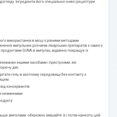
огляду. Інгредієнти його спеціальної нової рецептури
ого використання в місці з різними методами
кнення ампульних розчинів лікарських препаратів з самого
и продуктами GUNA в ампулах, відмінно покращує їх
інюваних іншими засобами і пристроями, які
ізуючу дію.
ігати гель в азотному середовищі без контакту з
вищем.
 від консервантів.
я незмінними.
родукту.
льше ампулами: обережно змішайте їх і потім нанесіть цей