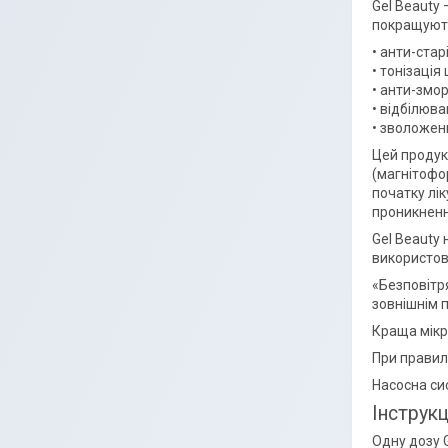
Gel Beauty
покращують
• анти-стар
• тонізація
• анти-змо
• відбілюва
• зволожен
Цей продук
(магнітофо
початку лі
проникненн
Gel Beauty
використову
«Безповітр
зовнішнім 
Краща мікро
При правил
Насосна си
Інструк
Одну дозу G