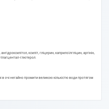
нгідроксилітол, ксиліт, гліцерин, каприлоїлгліцин, аргінін,
 етлагцентал-глютерол.
і в очі негайно промити великою кількістю води протягом