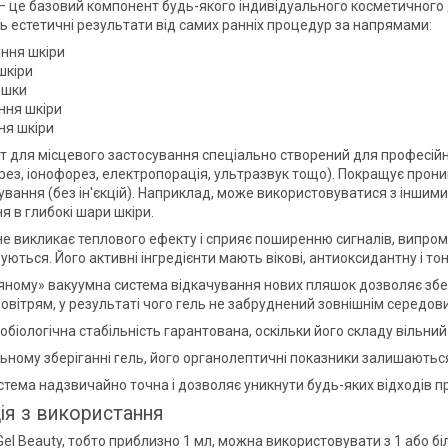
 — це базовий компонент будь-якого індивідуального косметичного д
 естетичні результати від самих ранніх процедур за напрямами:
іння шкіри
 шкіри
ршки
ння шкіри
ня шкіри
т для місцевого застосування спеціально створений для професійн
рез, іонофорез, електропорація, ультразвук тощо). Покращує прони
кування (без ін'єкцій). Наприклад, може використовуватися з іншим
я в глибокі шари шкіри.
 не викликає теплового ефекту і сприяє поширенню сигналів, випром
ються. Його активні інгредієнти мають вікові, антиоксидантну і тон
яному» вакуумна система відкачування нових пляшок дозволяє збер
повітрям, у результаті чого гель не забруднений зовнішнім середо
біологічна стабільність гарантована, оскільки його складу вільний
ьному зберіганні гель, його органолептичні показники залишаютьс
стема надзвичайно точна і дозволяє уникнути будь-яких відходів п
ція з використання
el Beauty, тобто приблизно 1 мл, можна використовувати з 1 або бі