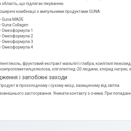
 область, що підлягає лікуванню.
оширені комбінації з ампульними продуктами GUNA:
 + Guna MADE
+ Guna Collagen
 + Омеоформула 1
 + Омеоформула 2
 + Омеоформула 3
 + Омеоформула 4
ленгліколь, фруктовий екстракт мальпігії глабра, ксилітилглюкозид, а
роксипропілметилцелюлоза, олігопептид-20 людини, хлорид натрію,
ження і запобіжні заходи
продукт в прохолодному і сухому місці, захищеному від світла.
 зовнішнього застосування. Уникати контакту з очима. При попаданн