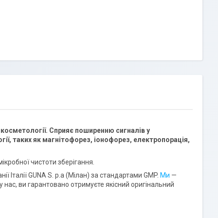
 косметології. Сприяє поширенню сигналів у
ії, таких як магнітофорез, іонофорез, електропорація,
ікробної чистоти зберігання.
ї Італії GUNA S. p.a (Мілан) за стандартами GMP.
Ми
—
у нас, ви гарантовано отримуєте якісний оригінальний