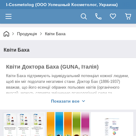
I-Cosmetolog (ООО Успешный Косметолог, Украина)
Продукція
Квіти Баха
Квіти Баха
Квіти Доктора Баха (GUNA, Італія)
Квіти Баха підтримують індивідуальний потенціал кожної людини,
щоб він міг подолати негативні стани. Доктор Бах (1886-1937)
вважав, що його есенції обраних польових квітів (органічного
якості), можуть сприяти зміцненню психологічної сили та
допомагати людям долати негативні почуття. Якщо хочете знати
Показати все
більше, погортайте наші
статті по квітам Баха
.
Представлені тут квіткові кошти Баха, містять тільки оригінальні
квіти вирощені в Англії, і вироблені з відповідним рекомендаціям
лікаря на супер-когерентної воді Компанією GUNA S. p.a (Італія).
Ми,
I-Cosmetolog
, ексклюзивний дистриб'ютор квітів Баха GUNA в
Україні.