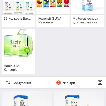
Представляємо як індивідуальні
38 есенцій
для різних цілей, так і
спеціальні комбінації.
38 Кольорів Баха
Колекції GUNA
Майстер-основа
Resource
для змішування
Набір з 38
Кольорів
Сортування
0
Фільтри