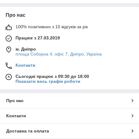
Інтуїтивно визначаючи настрій того чи іншого квітки, він
створив квіткові еліксири, які покликані лікувати емоційні
Про нас
переживання пацієнтів, які, на його думку, є основною
причиною захворювання, про що він розповів у своїй книзі
100% позитивних з 10 відгуків за рік
«Зціли себе» (1931).
Згідно доктор Е. Баху, правильно витягнуті компоненти з 38
Працює з 27.03.2019
диких квітів, допомагають підтримувати природну здатність
м. Дніпро
організму до балансуванню і гармонізації різних особистих
площа Соборна 4, офіс 7, Дніпро, Україна
дисгармоній, сприяють усунення дискомфорту при зміні
емоційних станів, допомагають людям контролювати і
Контакти
керувати своїми почуттями, дозволяючи отримати більше від
життя.
Сьогодні працює з 09:30 до 18:00
Послухайте, що кажуть люди про квіткової терапії Едварда
Показати весь графік роботи
Баха, нижче на відеоролику.
Про нас
Контакти
Доставка та оплата