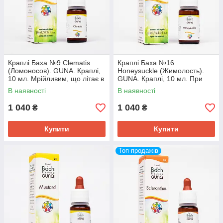
Краплі Баха №9 Clematis
Краплі Баха №16
(Ломоносов). GUNA. Краплі,
Honeysuckle (Жимолость).
10 мл. Мрійливим, що літає в
GUNA. Краплі, 10 мл. При
хмарах. При сонливості
ностальгії і тузі. Життя
В наявності
В наявності
минулим
1 040
1 040
₴
₴
Купити
Купити
Топ продажів