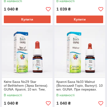
В наявності
В наявності
напруженим
1 040
1 039
₴
₴
Купити
Купити
Квіти Баха No29 Star
Краплі Баха №33 Walnut
of Bethlehem (Зірка Бетена).
(Волоський Горіх, Валнут). 10
GUNA. Краплі, 10 мл. Тим,
мл. GUNA. При перервах.
хто в горі. Під час
Стійкість
В наявності
В наявності
випаровування
1 040
1 040
₴
₴