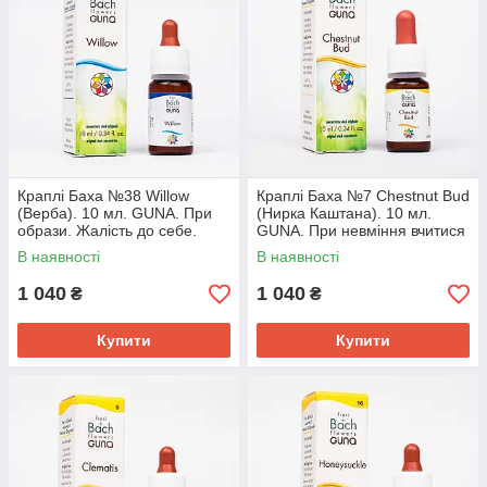
Краплі Баха №38 Willow
Краплі Баха №7 Chestnut Bud
(Верба). 10 мл. GUNA. При
(Нирка Каштана). 10 мл.
образи. Жалість до себе.
GUNA. При невміння вчитися
Почуття несправедливості
на своїх помилках
В наявності
В наявності
1 040
1 040
₴
₴
Купити
Купити