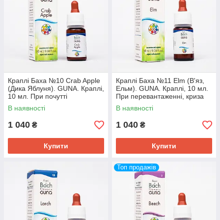
Краплі Баха №10 Crab Apple
Краплі Баха №11 Elm (В'яз,
(Дика Яблуня). GUNA. Краплі,
Ельм). GUNA. Краплі, 10 мл.
10 мл. При почутті
При перевантаженні, криза
забруднення всередині
втоми
В наявності
В наявності
1 040
1 040
₴
₴
Купити
Купити
Топ продажів