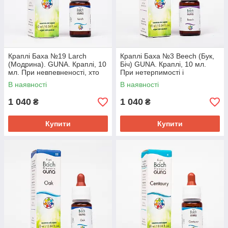
Краплі Баха №19 Larch
Краплі Баха №3 Beech (Бук,
(Модрина). GUNA. Краплі, 10
Біч) GUNA. Краплі, 10 мл.
мл. При невпевненості, хто
При нетерпимості і
думає про себе погано
прискіпливість до інших.
В наявності
В наявності
Критикують
1 040
1 040
₴
₴
Купити
Купити