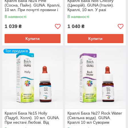
Краплі Баха №24 Pine
Краплі Баха No8 Chicory
(Сосна, Пайн). GUNA. Краплі,
(Цикорій). GUNA (Італія).
10 мл. При почутті провини і
Краплі, 10 мл. У разі
заниженої самооцінки
задушливої турботи про
В наявності
В наявності
інших
1 039
1 040
₴
₴
Купити
Купити
Топ продажів
Краплі Баха №15 Holly
Краплі Баха №27 Rock Water
(Падуб, Холлі). 10 мл. GUNA.
(Скельна вода). GUNA.
При нестачі Любові. Від
Краплі 10 мл Суворим
дратівливості, ревнощів
ідеалістам. Закритим і