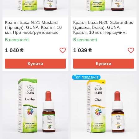
Краплі Баха №21 Mustard
Краплі Баха №28 Scleranthus
(Гірчиця). GUNA. Краплі, 10
(Дивала, Їжака). GUNA.
мл. При необґрунтованою
Краплі, 10 мл. Нерішучим.
смутку, печалі і смутку
При невизначеності
В наявності
В наявності
1 040
1 039
₴
₴
Купити
Купити
Топ продажів