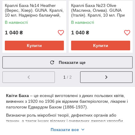
Краплі Баха №14 Heather
Краплі Баха №23 Olive
(Верес, Хізер). GUNA. Краплі,
(Маслина, Олива). GUNA
10 мл. Надмірно балакучий,
(Італія). Краплі, 10 мл. При
хто слухає тільки себе
нестачі життєвої енергії
В наявності
В наявності
1 040
1 040
₴
₴
Купити
Купити
Показати ще
1
/ 2
Квіти Баха
– це есенції виготовлені з диких польових квітів,
вивчених з 1920 по 1936 рік відомим бактеріологом, лікарем і
патологом Едвардом
Бахом (1886-1937).
Визнаючи роль мікробної теорії, дефектних органів або
тканин, а також інших відомих і очевидних джерел хвороби,
Бах розмірковував про те, чому дія патогена робить одну
Показати все
людину хворим, у той час як інший залишається здоровим.