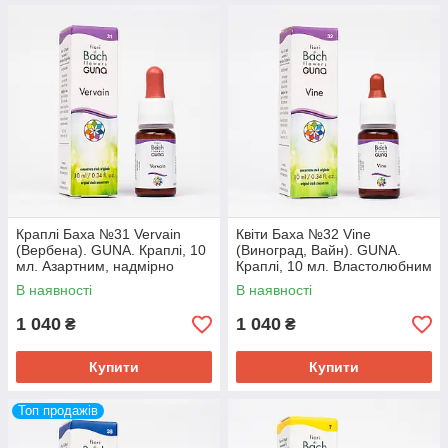
Краплі Баха №31 Vervain
Квіти Баха №32 Vine
(Вербена). GUNA. Краплі, 10
(Виноград, Вайн). GUNA.
мл. Азартним, надмірно
Краплі, 10 мл. Властолюбним
захопленим
і зарозумілим
В наявності
В наявності
1 040
1 040
₴
₴
Купити
Купити
Топ продажів