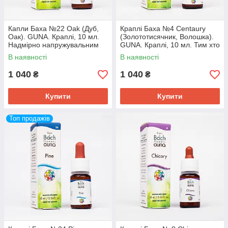
Капли Баха №22 Oak (Дуб,
Краплі Баха №4 Centaury
Оак). GUNA. Краплі, 10 мл.
(Золототисячник, Волошка).
Надмірно напружувальним
GUNA. Краплі, 10 мл. Тим хто
добрий і не вміє говорити
В наявності
В наявності
«ні»
1 040
1 040
₴
₴
Купити
Купити
Топ продажів