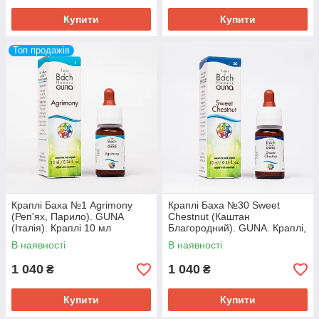
Купити
Купити
Топ продажів
Краплі Баха №1 Agrimony
Краплі Баха №30 Sweet
(Реп'ях, Парило). GUNA
Chestnut (Каштан
(Італія). Краплі 10 мл
Благородний). GUNA. Краплі,
Справжнє щастя, замість
10 мл. При розпачі і
В наявності
В наявності
його імітації
нестерпних стражданнях
1 040
1 040
₴
₴
Купити
Купити