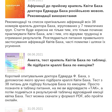
10.06.2021
Афірмації до прийому крапель Квіти Баха
доктора Едварда Баха російською мовою.
Рекомендації використання
Рекомендації та список оригінальних афірмацій всіх 38
номерів крапель доктора Баха, згрупованих у 7 тематичних
груп. Стаття буде корисна не тільки тим, хто тільки починає
практикувати Квіти Баха, але і тим, хто відчуває труднощі в
отриманні результатів. Розглядаються питання правильного
застосування афірмацій Квітів Баха, часті помилки і шляхи їх
усунення.
08.06.2021
Анкета, тест крапель Квітів Баха по таблиці.
Як підібрати краплі Баха по емоціям?
Короткий опитувальник доктора Едварда Ф. Баха, з
допомогою якого зручно підібрати краплі Квіти Баха. Тест з
38 питань для підбору Кольорів Баха по емоціям. Просто
позначте в таблиці питання, на які ви відповідаєте «ТАК», а
потім подивіться в результуючій табличці відповідний емоції
квітка Баха. Тест можна скачати у форматі PDF, або пройти
онлайн.
31.05.2021