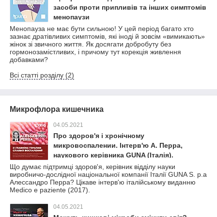
засоби проти припливів та інших симптомів
менопаузи
Менопауза не має бути сильною! У цей період багато хто
зазнає дратівливих симптомів, які іноді й зовсім «вимикають»
жінок зі звичного життя. Як досягати добробуту без
гормонозамістливих, і причому тут корекція живлення
добавками?
Всі статті розділу (2)
Микрофлора кишечника
04.05.2021
Про здоров'я і хронічному
микровоспалении. Інтерв'ю А. Перра,
наукового керівника GUNA (Італія).
Що думає підтримці здоров'я, керівник відділу науки
виробничо-дослідної національної компанії Італії GUNA S. p.a
Алессандро Перра? Цікаве інтерв'ю італійському виданню
Medico e paziente (2017).
04.05.2021