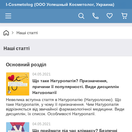
I-Cosmetolog (ООО Успешный Косметолог, Украина)
Наші статті
Наші статті
Основний розділ
04.05.2021
Що таке Натуропатія? Призначення,
причини її популярності. Види дисциплін
Натуропатії
Невелика вступна стаття в Натуропатію (Натурологию). Що
таке Натуропатія, у чому її призначення. Чим Натуропатія
відрізняється від звичайної фармакологічної медицини. Види
дисциплін, їх список. Особливості Натуропатії.
04.05.2021
Що приймати під час клімаксу? Безпечні