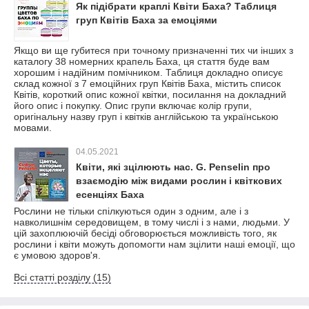
Як підібрати краплі Квіти Баха? Таблиця
груп Квітів Баха за емоціями
Якщо ви ще губитеся при точному призначенні тих чи інших з
каталогу 38 номерних крапель Баха, ця стаття буде вам
хорошим і надійним помічником. Таблиця докладно описує
склад кожної з 7 емоційних груп Квітів Баха, містить список
Квітів, короткий опис кожної квітки, посилання на докладний
його опис і покупку. Опис групи включає колір групи,
оригінальну назву груп і квітків англійською та українською
мовами.
04.05.2021
Квіти, які зцілюють нас. G. Penselin про
взаємодію між видами рослин і квіткових
есенціях Баха
Рослини не тільки спілкуються один з одним, але і з
навколишнім середовищем, в тому числі і з нами, людьми. У
цій захоплюючій бесіді обговорюється можливість того, як
рослини і квіти можуть допомогти нам зцілити наші емоції, що
є умовою здоров'я.
Всі статті розділу (15)