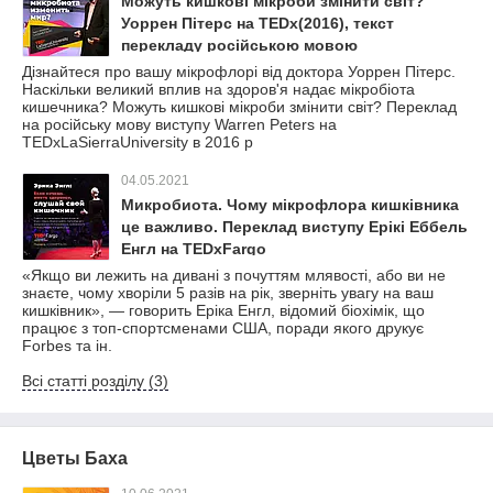
Можуть кишкові мікроби змінити світ?
Уоррен Пітерс на TEDx(2016), текст
перекладу російською мовою
Дізнайтеся про вашу мікрофлорі від доктора Уоррен Пітерс.
Наскільки великий вплив на здоров'я надає мікробіота
кишечника? Можуть кишкові мікроби змінити світ? Переклад
на російську мову виступу Warren Peters на
TEDxLaSierraUniversity в 2016 р
04.05.2021
Микробиота. Чому мікрофлора кишківника
це важливо. Переклад виступу Ерікі Еббель
Енгл на TEDxFargo
«Якщо ви лежить на дивані з почуттям млявості, або ви не
знаєте, чому хворіли 5 разів на рік, зверніть увагу на ваш
кишківник», — говорить Еріка Енгл, відомий біохімік, що
працює з топ-спортсменами США, поради якого друкує
Forbes та ін.
Всі статті розділу (3)
Цветы Баха